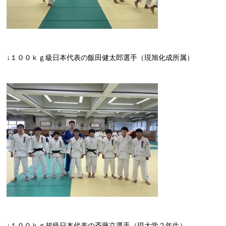
↓１００ｋｇ級日本代表の飯田健太郎選手（現旭化成所属）
↓１００ｋｇ超級日本代表の斉藤立選手（現大学２年生）