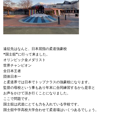
遠征先はなんと、日本屈指の柔道強豪校
❝国士舘❞に行って来ました。
オリンピック金メダリスト
世界チャンピオン
全日本王者
団体日本一
と柔道界では日本でトップクラスの強豪校になります。
監督の母校という事もあり年末に合同練習するから是非と
お声をかけて頂き行くことになりました。
ここで問題です。
国士舘は武道にとても力を入れている学校です。
国士舘中学高校大学合わせて柔道場はいくつあるでしょう。