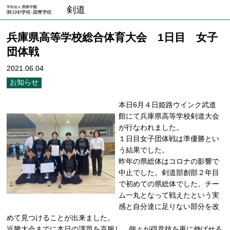
剣道
兵庫県高等学校総合体育大会 1日目 女子
団体戦
2021.06.04
お知らせ
本日6月４日姫路ウインク武道
館にて兵庫県高等学校剣道大会
が行なわれました。
１日目女子団体戦は準優勝とい
う結果でした。
昨年の県総体はコロナの影響で
中止でした。剣道部創部２年目
で初めての県総体でした。チー
ム一丸となって戦えたという実
感と自分達に足りない部分を改
めて見つけることが出来ました。
近畿大会までに本日の課題を克服し、個々が得意技を更に伸ばせる