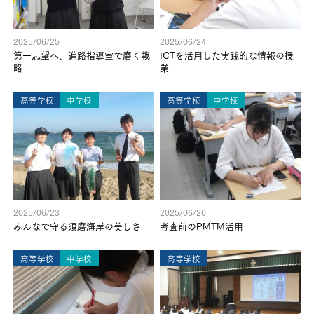
2025/06/25
2025/06/24
第一志望へ、進路指導室で磨く戦
ICTを活用した実践的な情報の授
略
業
高等学校
中学校
高等学校
中学校
2025/06/23
2025/06/20
みんなで守る須磨海岸の美しさ
考査前のPMTM活用
高等学校
中学校
高等学校