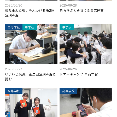
2025/06/30
2025/06/28
積み重ねた努力をぶつける第2回
自ら学ぶ力を育てる探究授業
定期考査
高等学校
中学校
中学校
2025/06/27
2025/06/26
いよいよ来週、第二回定期考査に
サマーキャンプ 事前学習
挑む
高等学校
高等学校