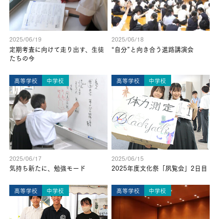
2025/06/19
2025/06/18
定期考査に向けて走り出す、生徒
“自分”と向き合う進路講演会
たちの今
高等学校
中学校
高等学校
中学校
2025/06/17
2025/06/15
気持ち新たに、勉強モード
2025年度文化祭「夙覧会」2日目
高等学校
中学校
高等学校
中学校