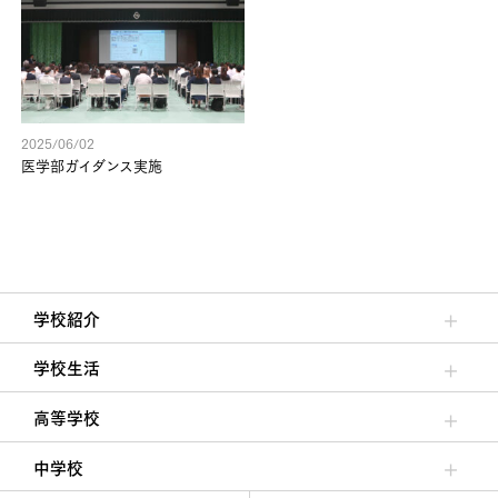
2025/06/02
医学部ガイダンス実施
学校紹介
理事長/学園長メッセージ
安心して任せられる学校
沿革
施設・設備
大学合格実績
学校生活
クラブ活動・生徒会活動
夙川ブログ
制服紹介
夙川カレンダー
高等学校
高校校長からの挨拶
高校の教育方針／特色
特進コース／進学コース
年間行事
先輩たちの声・生徒たちの声
中学校
中学校長からの挨拶
中学校の教育方針／特色
Aコース／Bコース
年間行事
先輩たちの声・生徒たちの声