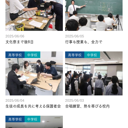
2025/06/06
2025/06/05
文化祭まで後8日
行事も授業も、全力で
高等学校
中学校
高等学校
中学校
2025/06/04
2025/06/03
生徒の成長を共に考える保護者会
合唱練習、熱を帯びる校内
高等学校
中学校