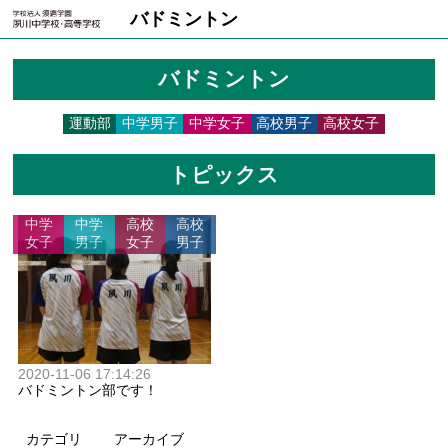
バドミントン
バドミントン
運動部
中学男子
中学女子
高校男子
高校女子
トピックス
中学
中学
高校
高校
女子
男子
女子
男子
2020-11-06 17:14:26
バドミントン部です！
カテゴリ
アーカイブ