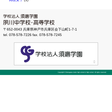
〒652-0043 兵庫県神戸市兵庫区会下山町1-7-1
tel. 078-578-7226 fax. 078-578-7245
Copyright© Shukugawa Junior high school & High school.
All rights reserved.