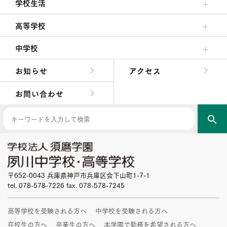
学校生活
クラブ活動・生徒会活動
夙川ブログ
制服紹介
夙川カレンダー
高等学校
高校校長からの挨拶
高校の教育方針／特色
特進コース／進学コース
年間行事
先輩たちの声・生徒たちの声
中学校
中学校長からの挨拶
中学校の教育方針／特色
Aコース／Bコース
年間行事
先輩たちの声・生徒たちの声
お知らせ
アクセス
お問い合わせ
search
〒652-0043 兵庫県神戸市兵庫区会下山町1-7-1
tel. 078-578-7226 fax. 078-578-7245
高等学校を受験される方へ
中学校を受験される方へ
在校生の方へ
卒業生の方へ
本学園で勤務を希望される方へ