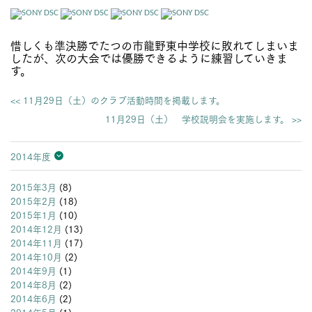
惜しくも準決勝でたつの市龍野東中学校に敗れてしまいま
したが、次の大会では優勝できるように練習していきま
す。
<< 11月29日（土）のクラブ活動時間を掲載します。
11月29日（土） 学校説明会を実施します。 >>
2014年度
2026年度
2025年度
2024年度
2023年度
2022年度
2021年度
2020年度
2019年度
2018年度
2017年度
2016年度
2015年度
2014年度
2013年度
2015年3月
(8)
2015年2月
(18)
2015年1月
(10)
2014年12月
(13)
2014年11月
(17)
2014年10月
(2)
2014年9月
(1)
2014年8月
(2)
2014年6月
(2)
2014年5月
(1)