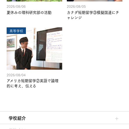
2026/08/06
2026/08/05
夏休みの理科研究部の活動
カナダ短期留学③模擬国連にチ
ャレンジ
高等学校
2026/08/04
アメリカ短期留学②英語で論理
的に考え、伝える
学校紹介
理事長/学園長メッセージ
安心して任せられる学校
沿革
施設・設備
大学合格実績