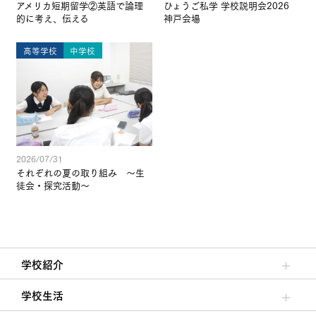
アメリカ短期留学②英語で論理
ひょうご私学 学校説明会2026
的に考え、伝える
神戸会場
高等学校
中学校
2026/07/31
それぞれの夏の取り組み ～生
徒会・探究活動～
学校紹介
理事長/学園長メッセージ
安心して任せられる学校
沿革
施設・設備
大学合格実績
学校生活
クラブ活動・生徒会活動
夙川ブログ
制服紹介
夙川カレンダー