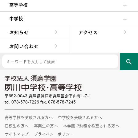
高等学校
高校校長からの挨拶
高校の教育方針／特色
特進コース／進学コース
年間行事
先輩たちの声・生徒たちの声
中学校
中学校長からの挨拶
中学校の教育方針／特色
Aコース／Bコース
年間行事
先輩たちの声・生徒たちの声
お知らせ
アクセス
お問い合わせ
search
〒652-0043 兵庫県神戸市兵庫区会下山町1-7-1
tel. 078-578-7226 fax. 078-578-7245
高等学校を受験される方へ
中学校を受験される方へ
在校生の方へ
卒業生の方へ
本学園で勤務を希望される方へ
サイトマップ
プライバシーポリシー