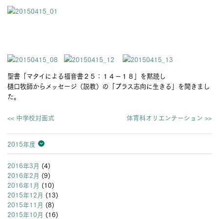
聖書「マタイによる福音書２５：１４－１８」を黙読し
樋口牧師からメッセージ（説教）の「プラス志向に生きる」を聞きまし
た。
<< 中学校対面式
体育科オリエンテーション >>
2015年度
2026年度
2025年度
2024年度
2023年度
2022年度
2021年度
2020年度
2019年度
2018年度
2017年度
2016年度
2015年度
2014年度
2013年度
2016年3月
(4)
2016年2月
(9)
2016年1月
(10)
2015年12月
(13)
2015年11月
(8)
2015年10月
(16)