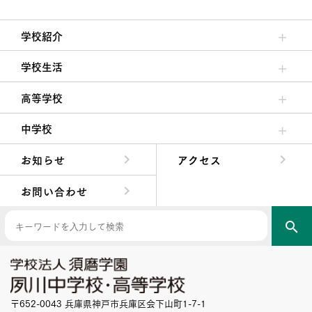
学校紹介
理事長/学園長メッセージ
安心して任せられる学校
沿革
施設・設備
大学合格実績
学校生活
クラブ活動・生徒会活動
夙川ブログ
制服紹介
夙川カレンダー
高等学校
高校校長からの挨拶
高校の教育方針／特色
特進コース／進学コース
年間行事
先輩たちの声・生徒たちの声
中学校
中学校長からの挨拶
中学校の教育方針／特色
Aコース／Bコース
年間行事
先輩たちの声・生徒たちの声
お知らせ
アクセス
お問い合わせ
search
〒652-0043 兵庫県神戸市兵庫区会下山町1-7-1