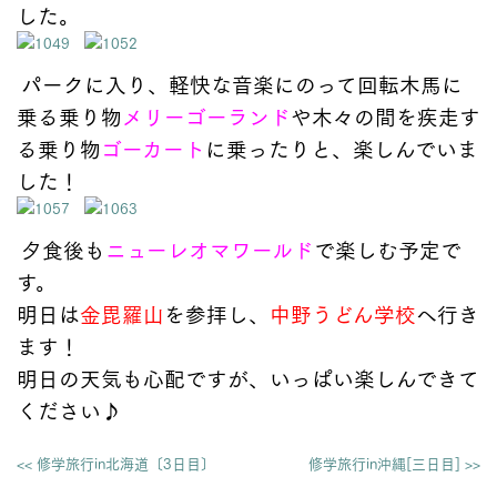
した。
パークに入り、軽快な音楽にのって回転木馬に
乗る乗り物
メリーゴーランド
や木々の間を疾走す
る乗り物
ゴーカート
に乗ったりと、楽しんでいま
した！
夕食後も
ニューレオマワールド
で楽しむ予定で
す。
明日は
金毘羅山
を参拝し、
中野うどん学校
へ行き
ます！
明日の天気も心配ですが、いっぱい楽しんできて
ください♪
<< 修学旅行in北海道〔3日目〕
修学旅行in沖縄[三日目] >>