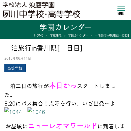
MENU
学園カレンダー
HOME
学校生活
学園カレンダー
一泊旅行in香川県[一日目]
一泊旅行in香川県[一日目]
2015年06月11日
高等学校
本日から
一泊二日の旅行が
スタートしまし
た。
8:20にバス集合！点呼を行い、いざ出発～♪
ニューレオマワールド
お昼頃に
に到着しま