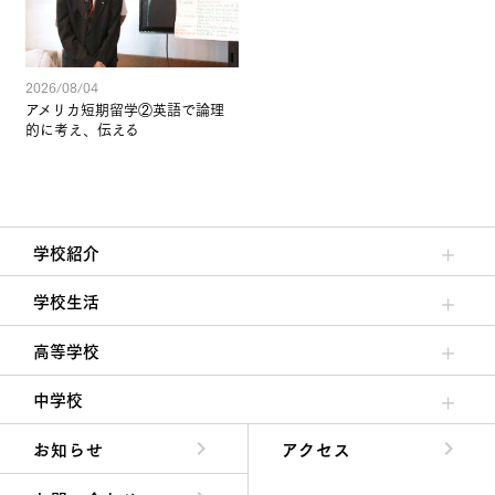
2026/08/04
アメリカ短期留学②英語で論理
的に考え、伝える
学校紹介
理事長/学園長メッセージ
安心して任せられる学校
沿革
施設・設備
大学合格実績
学校生活
クラブ活動・生徒会活動
夙川ブログ
制服紹介
夙川カレンダー
高等学校
高校校長からの挨拶
高校の教育方針／特色
特進コース／進学コース
年間行事
先輩たちの声・生徒たちの声
中学校
中学校長からの挨拶
中学校の教育方針／特色
Aコース／Bコース
年間行事
先輩たちの声・生徒たちの声
お知らせ
アクセス