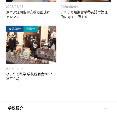
2026/08/05
2026/08/04
カナダ短期留学③模擬国連にチ
アメリカ短期留学②英語で論理
ャレンジ
的に考え、伝える
高等学校
中学校
2026/08/03
ひょうご私学 学校説明会2026
神戸会場
学校紹介
理事長/学園長メッセージ
安心して任せられる学校
沿革
施設・設備
大学合格実績