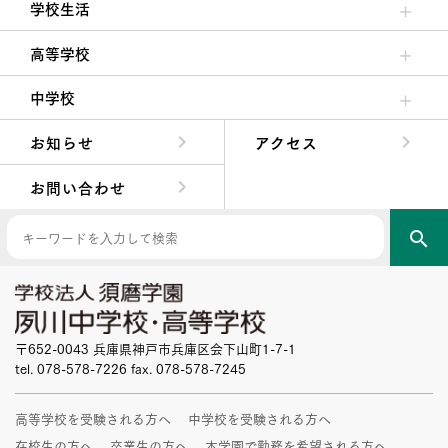
学校生活
クラブ活動・生徒会活動
夙川ブログ
制服紹介
夙川カレンダー
高等学校
高校校長からの挨拶
高校の教育方針／特色
特進コース／進学コース
年間行事
先輩たちの声・生徒たちの声
中学校
中学校長からの挨拶
中学校の教育方針／特色
Aコース／Bコース
年間行事
先輩たちの声・生徒たちの声
お知らせ
アクセス
お問い合わせ
search
〒652-0043 兵庫県神戸市兵庫区会下山町1-7-1
tel. 078-578-7226 fax. 078-578-7245
高等学校を受験される方へ
中学校を受験される方へ
在校生の方へ
卒業生の方へ
本学園で勤務を希望される方へ