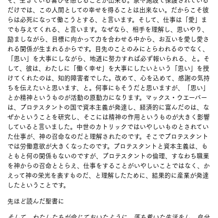
だけでは、この人間としての幸せを得ることは出来ない。だからこそ彼
らは必死になって働こうとする、と言います。そして、仕事は「愛」ま
でも与えてくれる、と言います。なぜなら、相手を理解し、思いやり、
励ましながら、目標に向かって力を合わせる中から、お互いを愛し愛さ
れる関係が生まれるからです。目先のことのみにとらわれるのでなく、
「思い」を大事にしながら、地道に努力すれば必ず報いられる、と。そ
して、彼は、わたしに「働く幸せ」を大事にしたいという「思い」を授
けてくれたのは、知的障害者でした。改めて、心を込めて、感謝の気持
ちを伝えたいと思います、と。何事にもそうだと思いますが、「思い」
とか精神というものが活動の原動力になります。マックス・ウエーバー
は、プロテスタントの国で資本主義が発達し、経済的に富んだのは、な
ぜかということを研究し、そこには精神の作用というものが大きく影響
していると言いました。中世のカトリックではいやしいものとされてい
た仕事が、神の召命なのだと理解されたのです。そこでプロテスタント
では労働意欲が大きくなったのです。プロテスタントと資本主義は、も
ともと何の関係もないのですが、プロテスタントの倫理、すなわち職業
を神からの召命ととらえ、仕事をすることがいやしいことではなく、か
えって神の栄光を表すものだ、と理解したために、結果的に産業が発達
したということです。
先ほど読んだ聖書に
そして、わたしたちが命じておいたように、落ち着いた生活をし、自分