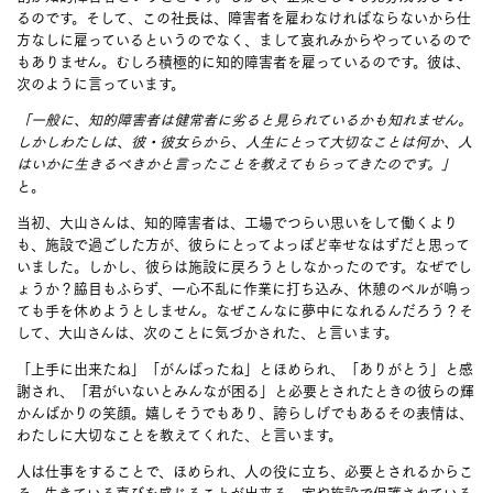
るのです。そして、この社長は、障害者を雇わなければならないから仕
方なしに雇っているというのでなく、まして哀れみからやっているので
もありません。むしろ積極的に知的障害者を雇っているのです。彼は、
次のように言っています。
「一般に、知的障害者は健常者に劣ると見られているかも知れません。
しかしわたしは、彼・彼女らから、人生にとって大切なことは何か、人
はいかに生きるべきかと言ったことを教えてもらってきたのです。」
と。
当初、大山さんは、知的障害者は、工場でつらい思いをして働くより
も、施設で過ごした方が、彼らにとってよっぽど幸せなはずだと思って
いました。しかし、彼らは施設に戻ろうとしなかったのです。なぜでし
ょうか？脇目もふらず、一心不乱に作業に打ち込み、休憩のベルが鳴っ
ても手を休めようとしません。なぜこんなに夢中になれるんだろう？そ
して、大山さんは、次のことに気づかされた、と言います。
「上手に出来たね」「がんばったね」とほめられ、「ありがとう」と感
謝され、「君がいないとみんなが困る」と必要とされたときの彼らの輝
かんばかりの笑顔。嬉しそうでもあり、誇らしげでもあるその表情は、
わたしに大切なことを教えてくれた、と言います。
人は仕事をすることで、ほめられ、人の役に立ち、必要とされるからこ
そ、生きている喜びを感じることが出来る。家や施設で保護されている