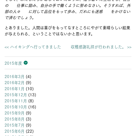
の 仕事に励み、自分の手で働くように努めなさい。そうすれば、外
部の人々 に対して品位をもって歩み、だれにも迷惑 をかけない
で済むでしょう。
とありました。人間は喜びをもってなすところにやがて素晴らしい結果
が与えられる、ということではないかと思います。
<< ハイキングへ行ってきました
収穫感謝礼拝が行われました。 >>
2015年度
2026年度
2025年度
2024年度
2023年度
2022年度
2021年度
2020年度
2019年度
2018年度
2017年度
2016年度
2015年度
2014年度
2013年度
2016年3月
(4)
2016年2月
(9)
2016年1月
(10)
2015年12月
(13)
2015年11月
(8)
2015年10月
(16)
2015年9月
(9)
2015年8月
(3)
2015年7月
(9)
2015年6月
(22)