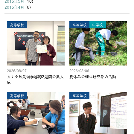
2015年5月
(10)
2015年4月
(6)
高等学校
高等学校
中学校
2026/08/07
2026/08/06
カナダ短期留学④約2週間の集大
夏休みの理科研究部の活動
成
高等学校
高等学校