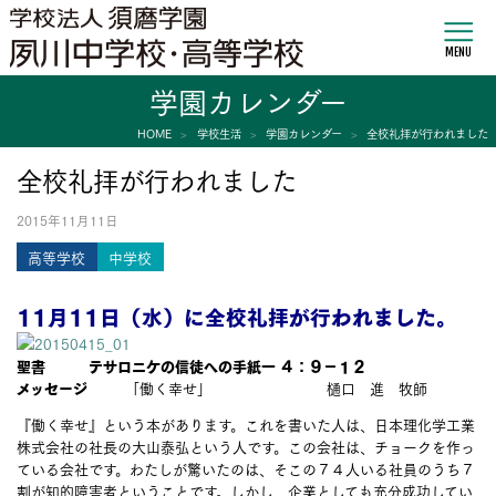
MENU
学園カレンダー
HOME
学校生活
学園カレンダー
全校礼拝が行われました
全校礼拝が行われました
2015年11月11日
高等学校
中学校
11月11日（水）に全校礼拝が行われました。
聖書 テサロニケの信徒への手紙一 ４：９－１２
メッセージ
「働く幸せ」 樋口 進 牧師
『働く幸せ』という本があります。これを書いた人は、日本理化学工業
株式会社の社長の大山泰弘という人です。この会社は、チョークを作っ
ている会社です。わたしが驚いたのは、そこの７４人いる社員のうち７
割が知的障害者ということです。しかし、企業としても充分成功してい