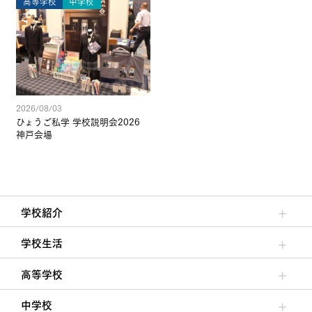
高等学校
中学校
2026/08/03
ひょうご私学 学校説明会2026
神戸会場
学校紹介
理事長/学園長メッセージ
安心して任せられる学校
沿革
施設・設備
大学合格実績
学校生活
クラブ活動・生徒会活動
夙川ブログ
制服紹介
夙川カレンダー
高等学校
高校校長からの挨拶
高校の教育方針／特色
特進コース／進学コース
年間行事
先輩たちの声・生徒たちの声
中学校