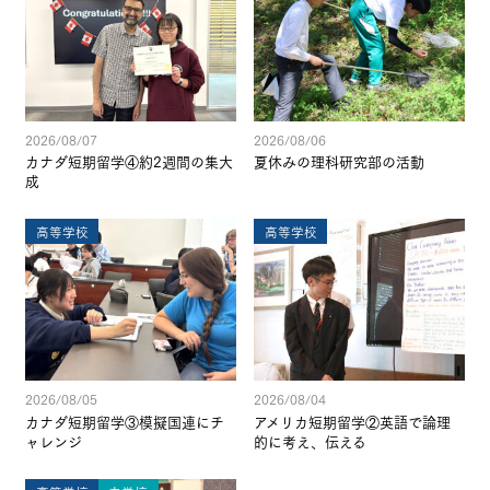
2026/08/07
2026/08/06
カナダ短期留学④約2週間の集大
夏休みの理科研究部の活動
成
高等学校
高等学校
2026/08/05
2026/08/04
カナダ短期留学③模擬国連にチ
アメリカ短期留学②英語で論理
ャレンジ
的に考え、伝える