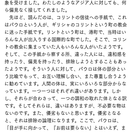
象を受けました。わたしのようなアジア人に対しても、何
ら偏見なく接してくれました。
先ほど、読んだのは、コリントの信徒への手紙で、これ
はパウロという人が、ギリシャのコリントという町の教会
に送った手紙です。リントという町は、港町で、当時はい
ろんな人が出入りする国際的な町でした。そこで、コリン
トの教会に集まっていた人もいろんな人がいたようです。
そして、この手紙から察する所、違った人には、違和感を
持ったり、偏見を持ったり、排除しようとすることもあっ
たようです。そういう人に対して、パウロは体の部分とい
う比喩でもって、お互い理解し合い、また尊重し合うよう
に勧めています。人間の体は、実にいろいろな部分からな
っています。一つ一つはそれぞれ違いがあります。しか
し、それらが合わさって、一つの調和の取れた体となる訳
です。そしてそれらは、違いはありますが、不必要な物は
ないのです。また、優劣もないと思います。優劣となる
と、それは排除の論理になります。ここで、パウロは、
「目が手に向かって、『お前は要らない』とはいえず、ま