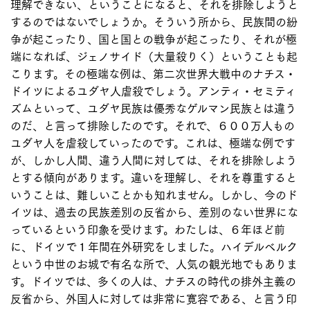
理解できない、ということになると、それを排除しようと
するのではないでしょうか。そういう所から、民族間の紛
争が起こったり、国と国との戦争が起こったり、それが極
端になれば、ジェノサイド（大量殺りく）ということも起
こります。その極端な例は、第二次世界大戦中のナチス・
ドイツによるユダヤ人虐殺でしょう。アンティ・セミティ
ズムといって、ユダヤ民族は優秀なゲルマン民族とは違う
のだ、と言って排除したのです。それで、６００万人もの
ユダヤ人を虐殺していったのです。これは、極端な例です
が、しかし人間、違う人間に対しては、それを排除しよう
とする傾向があります。違いを理解し、それを尊重すると
いうことは、難しいことかも知れません。しかし、今のド
イツは、過去の民族差別の反省から、差別のない世界にな
っているという印象を受けます。わたしは、６年ほど前
に、ドイツで１年間在外研究をしました。ハイデルベルク
という中世のお城で有名な所で、人気の観光地でもありま
す。ドイツでは、多くの人は、ナチスの時代の排外主義の
反省から、外国人に対しては非常に寛容である、と言う印