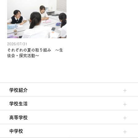
2026/07/31
それぞれの夏の取り組み ～生
徒会・探究活動～
学校紹介
理事長/学園長メッセージ
安心して任せられる学校
沿革
施設・設備
大学合格実績
学校生活
クラブ活動・生徒会活動
夙川ブログ
制服紹介
夙川カレンダー
高等学校
高校校長からの挨拶
高校の教育方針／特色
特進コース／進学コース
年間行事
先輩たちの声・生徒たちの声
中学校
中学校長からの挨拶
中学校の教育方針／特色
Aコース／Bコース
年間行事
先輩たちの声・生徒たちの声