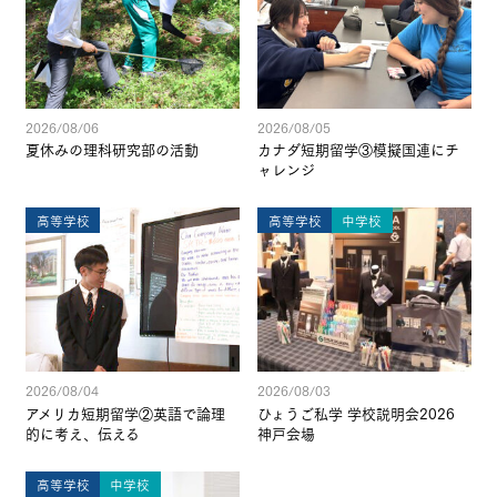
2026/08/06
2026/08/05
夏休みの理科研究部の活動
カナダ短期留学③模擬国連にチ
ャレンジ
高等学校
高等学校
中学校
2026/08/04
2026/08/03
アメリカ短期留学②英語で論理
ひょうご私学 学校説明会2026
的に考え、伝える
神戸会場
高等学校
中学校