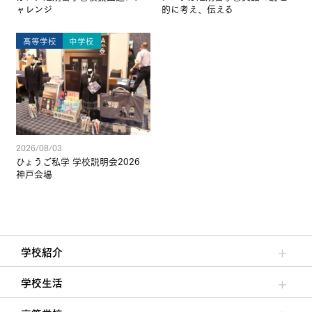
ャレンジ
的に考え、伝える
高等学校
中学校
2026/08/03
ひょうご私学 学校説明会2026
神戸会場
学校紹介
理事長/学園長メッセージ
安心して任せられる学校
沿革
施設・設備
大学合格実績
学校生活
クラブ活動・生徒会活動
夙川ブログ
制服紹介
夙川カレンダー