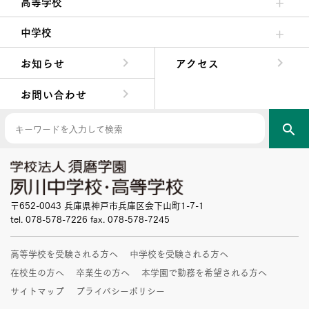
高等学校
高校校長からの挨拶
高校の教育方針／特色
特進コース／進学コース
年間行事
先輩たちの声・生徒たちの声
中学校
中学校長からの挨拶
中学校の教育方針／特色
Aコース／Bコース
年間行事
先輩たちの声・生徒たちの声
お知らせ
アクセス
お問い合わせ
search
〒652-0043 兵庫県神戸市兵庫区会下山町1-7-1
tel. 078-578-7226 fax. 078-578-7245
高等学校を受験される方へ
中学校を受験される方へ
在校生の方へ
卒業生の方へ
本学園で勤務を希望される方へ
サイトマップ
プライバシーポリシー