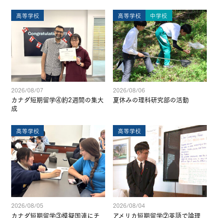
高等学校
高等学校
中学校
2026/08/07
2026/08/06
カナダ短期留学④約2週間の集大
夏休みの理科研究部の活動
成
高等学校
高等学校
2026/08/05
2026/08/04
カナダ短期留学③模擬国連にチ
アメリカ短期留学②英語で論理