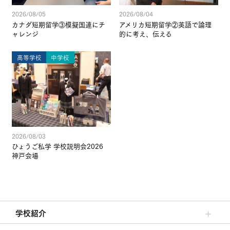
2026/08/05
2026/08/04
カナダ短期留学③模擬国連にチ
アメリカ短期留学②英語で論理
ャレンジ
的に考え、伝える
高等学校
中学校
2026/08/03
ひょうご私学 学校説明会2026
神戸会場
学校紹介
理事長/学園長メッセージ
安心して任せられる学校
沿革
施設・設備
大学合格実績