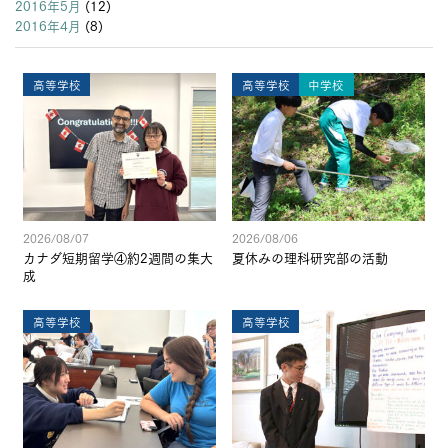
2016年5月
(12)
2016年4月
(8)
高等学校
高等学校
中学校
2026/08/07
2026/08/06
カナダ短期留学④約2週間の集大
夏休みの理科研究部の活動
成
高等学校
高等学校