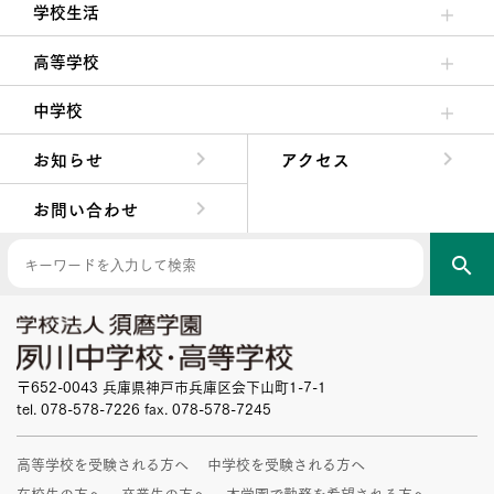
学校生活
クラブ活動・生徒会活動
夙川ブログ
制服紹介
夙川カレンダー
高等学校
高校校長からの挨拶
高校の教育方針／特色
特進コース／進学コース
年間行事
先輩たちの声・生徒たちの声
中学校
中学校長からの挨拶
中学校の教育方針／特色
Aコース／Bコース
年間行事
先輩たちの声・生徒たちの声
お知らせ
アクセス
お問い合わせ
search
〒652-0043 兵庫県神戸市兵庫区会下山町1-7-1
tel. 078-578-7226 fax. 078-578-7245
高等学校を受験される方へ
中学校を受験される方へ
在校生の方へ
卒業生の方へ
本学園で勤務を希望される方へ