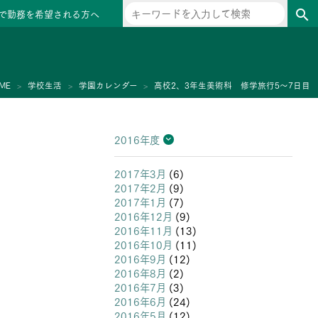
で勤務を希望される方へ
search
ー
ME
学校生活
学園カレンダー
高校2、3年生美術科 修学旅行5～7日目
2016年度
2026年度
2025年度
2024年度
2023年度
2022年度
2021年度
2020年度
2019年度
2018年度
2017年度
2016年度
2015年度
2014年度
2013年度
2017年3月
(6)
2017年2月
(9)
2017年1月
(7)
2016年12月
(9)
2016年11月
(13)
2016年10月
(11)
2016年9月
(12)
2016年8月
(2)
2016年7月
(3)
2016年6月
(24)
2016年5月
(12)