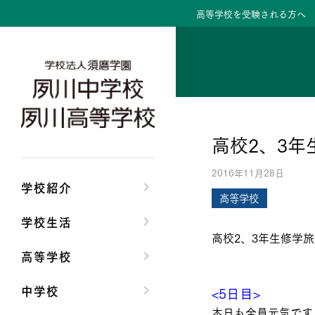
高等学校を受験される方へ
学校紹介トップ
学校生活トップ
高等学校トップ
中学校トップ
理事長/学園長メッセ
クラブ活動・生徒会
高校校長からの挨拶
中学校長からの挨拶
高校2、3年
安心して任せられる
夙川ブログ
高校の教育方針／特
中学校の教育方針／
2016年11月28日
沿革
制服紹介
特進コース／進学コ
Aコース／Bコース
学校紹介
高等学校
施設・設備
夙川カレンダー
年間行事
年間行事
学校生活
高校2、3年生修学旅
大学合格実績
先輩たちの声・生徒
先輩たちの声・生徒
高等学校
中学校
<5日目>
本日も全員元気です