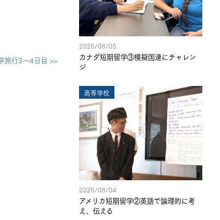
。
2026/08/05
カナダ短期留学③模擬国連にチャレン
旅行3～4日目 >>
ジ
高等学校
2026/08/04
アメリカ短期留学②英語で論理的に考
え、伝える