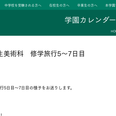
中学校を受験される方へ
在校生の方へ
卒業生の方へ
本学園
学園カレンダ
HO
ージ
活動
生美術科 修学旅行5～7日目
学校
色
特色
ース
行5日目～7
日目の様子をお送りします。
たちの声
たちの声
！