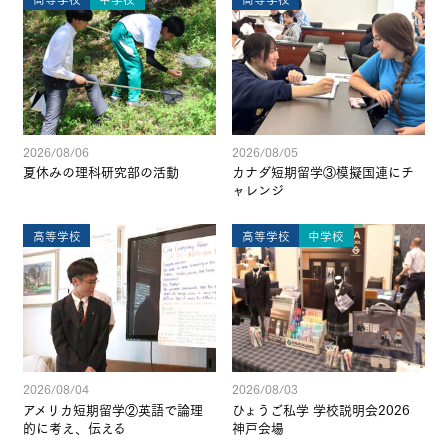
2026/08/06
2026/08/05
夏休みの理科研究部の活動
カナダ短期留学③模擬国連にチ
ャレンジ
高等学校
高等学校
中学校
2026/08/04
2026/08/03
アメリカ短期留学②英語で論理
ひょうご私学 学校説明会2026
的に考え、伝える
神戸会場