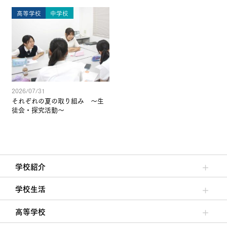
高等学校
中学校
2026/07/31
それぞれの夏の取り組み ～生
徒会・探究活動～
学校紹介
理事長/学園長メッセージ
安心して任せられる学校
沿革
施設・設備
大学合格実績
学校生活
クラブ活動・生徒会活動
夙川ブログ
制服紹介
夙川カレンダー
高等学校
高校校長からの挨拶
高校の教育方針／特色
特進コース／進学コース
年間行事
先輩たちの声・生徒たちの声