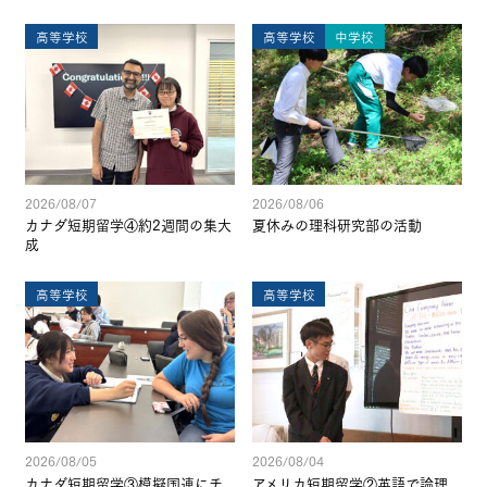
高等学校
高等学校
中学校
2026/08/07
2026/08/06
カナダ短期留学④約2週間の集大
夏休みの理科研究部の活動
成
高等学校
高等学校
2026/08/05
2026/08/04
カナダ短期留学③模擬国連にチ
アメリカ短期留学②英語で論理