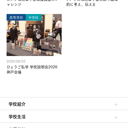
ャレンジ
的に考え、伝える
高等学校
中学校
2026/08/03
ひょうご私学 学校説明会2026
神戸会場
学校紹介
理事長/学園長メッセージ
安心して任せられる学校
沿革
施設・設備
大学合格実績
学校生活
クラブ活動・生徒会活動
夙川ブログ
制服紹介
夙川カレンダー