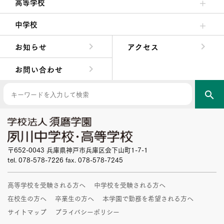
高等学校
高校校長からの挨拶
高校の教育方針／特色
特進コース／進学コース
年間行事
先輩たちの声・生徒たちの声
中学校
中学校長からの挨拶
中学校の教育方針／特色
Aコース／Bコース
年間行事
先輩たちの声・生徒たちの声
お知らせ
アクセス
お問い合わせ
search
〒652-0043 兵庫県神戸市兵庫区会下山町1-7-1
tel. 078-578-7226 fax. 078-578-7245
高等学校を受験される方へ
中学校を受験される方へ
在校生の方へ
卒業生の方へ
本学園で勤務を希望される方へ
サイトマップ
プライバシーポリシー