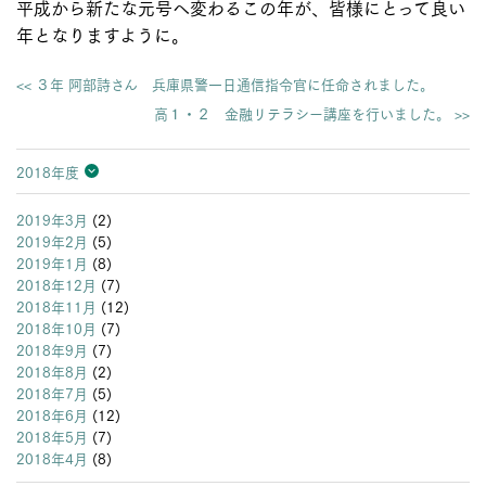
平成から新たな元号へ変わるこの年が、皆様にとって良い
年となりますように。
<< ３年 阿部詩さん 兵庫県警一日通信指令官に任命されました。
高１・２ 金融リテラシー講座を行いました。 >>
2018年度
2026年度
2025年度
2024年度
2023年度
2022年度
2021年度
2020年度
2019年度
2018年度
2017年度
2016年度
2015年度
2014年度
2013年度
2019年3月
(2)
2019年2月
(5)
2019年1月
(8)
2018年12月
(7)
2018年11月
(12)
2018年10月
(7)
2018年9月
(7)
2018年8月
(2)
2018年7月
(5)
2018年6月
(12)
2018年5月
(7)
2018年4月
(8)