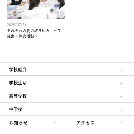
2026/07/31
それぞれの夏の取り組み ～生
徒会・探究活動～
学校紹介
理事長/学園長メッセージ
安心して任せられる学校
沿革
施設・設備
大学合格実績
学校生活
クラブ活動・生徒会活動
夙川ブログ
制服紹介
夙川カレンダー
高等学校
高校校長からの挨拶
高校の教育方針／特色
特進コース／進学コース
年間行事
先輩たちの声・生徒たちの声
中学校
中学校長からの挨拶
中学校の教育方針／特色
Aコース／Bコース
年間行事
先輩たちの声・生徒たちの声
お知らせ
アクセス