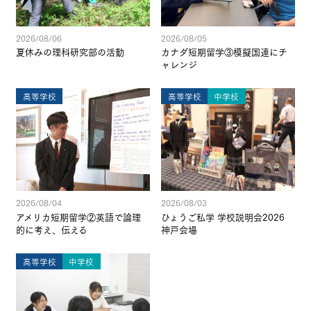
2026/08/06
2026/08/05
夏休みの理科研究部の活動
カナダ短期留学③模擬国連にチ
ャレンジ
高等学校
高等学校
中学校
2026/08/04
2026/08/03
アメリカ短期留学②英語で論理
ひょうご私学 学校説明会2026
的に考え、伝える
神戸会場
高等学校
中学校