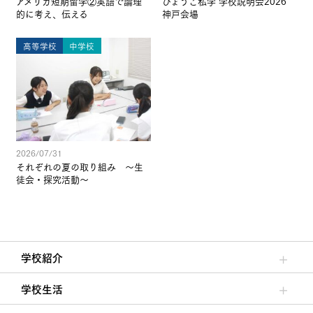
アメリカ短期留学②英語で論理
ひょうご私学 学校説明会2026
的に考え、伝える
神戸会場
高等学校
中学校
2026/07/31
それぞれの夏の取り組み ～生
徒会・探究活動～
学校紹介
理事長/学園長メッセージ
安心して任せられる学校
沿革
施設・設備
大学合格実績
学校生活
クラブ活動・生徒会活動
夙川ブログ
制服紹介
夙川カレンダー