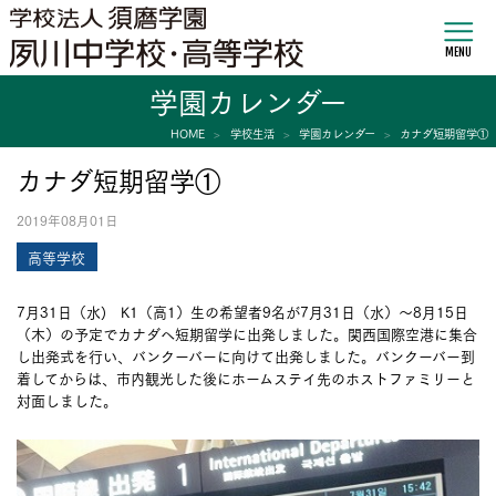
MENU
学園カレンダー
HOME
学校生活
学園カレンダー
カナダ短期留学①
カナダ短期留学①
2019年08月01日
高等学校
7月31日（水) K1（高1）生の希望者9名が7月31日（水）～8月15日
（木）の予定でカナダへ短期留学に出発しました。関西国際空港に集合
し出発式を行い、バンクーバーに向けて出発しました。バンクーバー到
着してからは、市内観光した後にホームステイ先のホストファミリーと
対面しました。