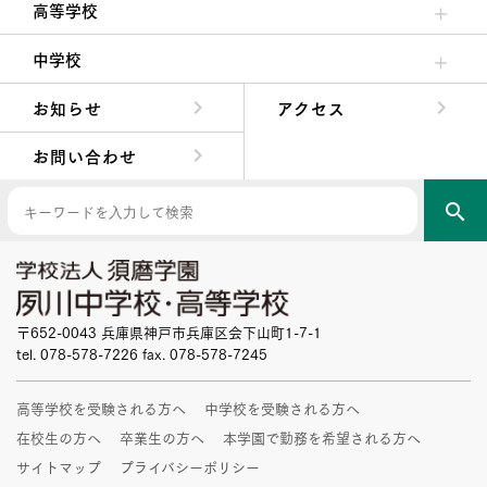
高等学校
高校校長からの挨拶
高校の教育方針／特色
特進コース／進学コース
年間行事
先輩たちの声・生徒たちの声
中学校
中学校長からの挨拶
中学校の教育方針／特色
Aコース／Bコース
年間行事
先輩たちの声・生徒たちの声
お知らせ
アクセス
お問い合わせ
search
〒652-0043 兵庫県神戸市兵庫区会下山町1-7-1
tel. 078-578-7226 fax. 078-578-7245
高等学校を受験される方へ
中学校を受験される方へ
在校生の方へ
卒業生の方へ
本学園で勤務を希望される方へ
サイトマップ
プライバシーポリシー