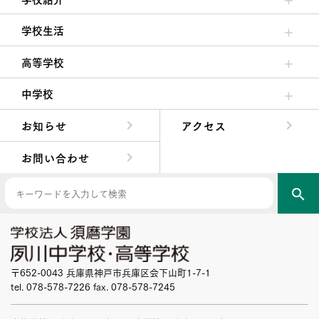
理事長/学園長メッセージ
安心して任せられる学校
沿革
施設・設備
大学合格実績
学校生活
クラブ活動・生徒会活動
夙川ブログ
制服紹介
夙川カレンダー
高等学校
高校校長からの挨拶
高校の教育方針／特色
特進コース／進学コース
年間行事
先輩たちの声・生徒たちの声
中学校
中学校長からの挨拶
中学校の教育方針／特色
Aコース／Bコース
年間行事
先輩たちの声・生徒たちの声
お知らせ
アクセス
お問い合わせ
search
〒652-0043 兵庫県神戸市兵庫区会下山町1-7-1
tel. 078-578-7226 fax. 078-578-7245