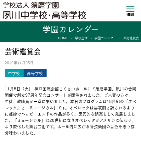
MENU
学園カレンダー
HOME
学校生活
学園カレンダー
芸術鑑賞会
芸術鑑賞会
2019年11月05日
中学校
高等学校
11月5日（火) 神戸国際会館こくさいホールにて須磨学園、夙川の合同
開催で創立97周年記念コンサートが開催されました。ご来賓の方々、
生徒、教職員が一堂に集いました。本日のプログラムは18世紀の「オペ
レッタ」と「ミュージカル」です。オペレッタは喜歌劇と訳されるよう
に軽妙でハッピーエンドの作品が多く、庶民的な娯楽として発展しまし
た。「ミュージカル」は20世紀になりオペレッタがアメリカに伝わり、
より変化した舞台芸術です。ホール内に広がる管弦楽団の音色を思う存
分味わいました。