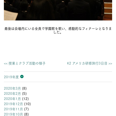
最後は会場内にいる全員で学園歌を歌い、感動的なフィナーレとなりま
した。
<< 授業とクラブ活動の様子
K2 アメリカ研修旅行3日目 >>
2019年度
2026年度
2025年度
2024年度
2023年度
2022年度
2021年度
2020年度
2019年度
2018年度
2017年度
2016年度
2015年度
2014年度
2013年度
2020年3月
(8)
2020年2月
(5)
2020年1月
(12)
2019年12月
(10)
2019年11月
(7)
2019年10月
(8)