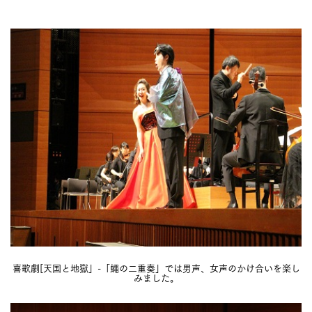
喜歌劇[天国と地獄」-「蠅の二重奏」では男声、女声のかけ合いを楽し
みました。