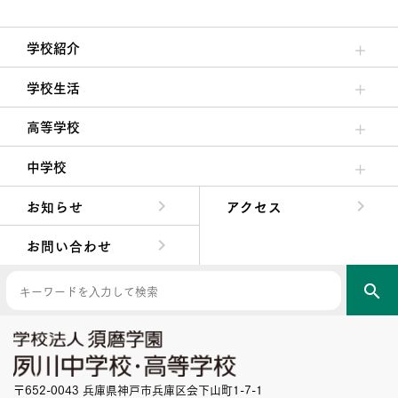
学校紹介
理事長/学園長メッセージ
安心して任せられる学校
沿革
施設・設備
大学合格実績
学校生活
クラブ活動・生徒会活動
夙川ブログ
制服紹介
夙川カレンダー
高等学校
高校校長からの挨拶
高校の教育方針／特色
特進コース／進学コース
年間行事
先輩たちの声・生徒たちの声
中学校
中学校長からの挨拶
中学校の教育方針／特色
Aコース／Bコース
年間行事
先輩たちの声・生徒たちの声
お知らせ
アクセス
お問い合わせ
search
〒652-0043 兵庫県神戸市兵庫区会下山町1-7-1