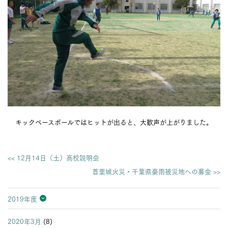
キックベースボールではヒットが出ると、大歓声が上がりました。
<< 12月14日（土）高校説明会
首里城火災・千葉県豪雨被災地への募金 >>
2019年度
2026年度
2025年度
2024年度
2023年度
2022年度
2021年度
2020年度
2019年度
2018年度
2017年度
2016年度
2015年度
2014年度
2013年度
2020年3月
(8)