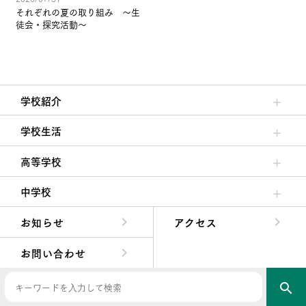
それぞれの夏の取り組み ～生
徒会・探究活動～
学校紹介
理事長/学園長メッセージ
安心して任せられる学校
沿革
施設・設備
大学合格実績
学校生活
クラブ活動・生徒会活動
夙川ブログ
制服紹介
夙川カレンダー
高等学校
高校校長からの挨拶
高校の教育方針／特色
特進コース／進学コース
年間行事
先輩たちの声・生徒たちの声
中学校
中学校長からの挨拶
中学校の教育方針／特色
Aコース／Bコース
年間行事
先輩たちの声・生徒たちの声
お知らせ
アクセス
お問い合わせ
search