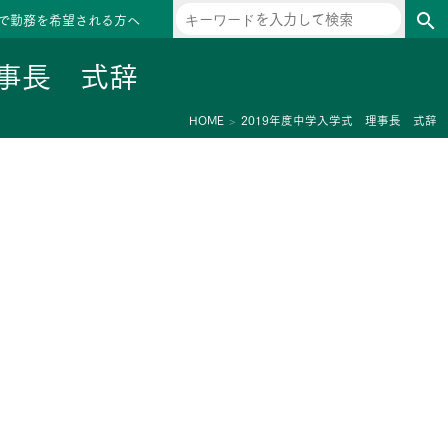
で勤務を希望される方へ
search
理事長 式辞
HOME
2019年度中学入学式 理事長 式辞