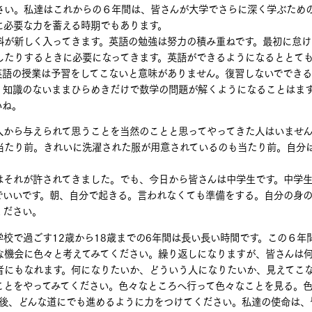
さい。私達はこれからの６年間は、皆さんが大学でさらに深く学ぶため
に必要な力を蓄える時期でもあります。
が新しく入ってきます。英語の勉強は努力の積み重ねです。最初に怠け
したりするときに必要になってきます。英語ができるようになるととて
英語の授業は予習をしてこないと意味がありません。復習しないででき
。知識のないままひらめきだけで数学の問題が解くようになることはま
いね。
から与えられて思うことを当然のことと思ってやってきた人はいません
当たり前。きれいに洗濯された服が用意されているのも当たり前。自分
それが許されてきました。でも、今日から皆さんは中学生です。中学生
でいいです。朝、自分で起きる。言われなくても準備をする。自分の身
ください。
校で過ごす12歳から18歳までの6年間は長い長い時間です。この６年
な機会に色々と考えてみてください。繰り返しになりますが、皆さんは
者にもなれます。何になりたいか、どういう人になりたいか、見えてこ
ことをやってみてください。色々なところへ行って色々なことを見る。
年後、どんな道にでも進めるように力をつけてください。私達の使命は、