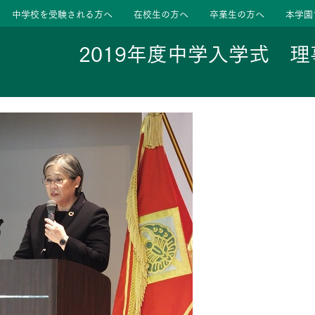
中学校を受験される方へ
在校生の方へ
卒業生の方へ
本学園
2019年度中学入学式 
ージ
活動
学校
色
特色
ース
たちの声
たちの声