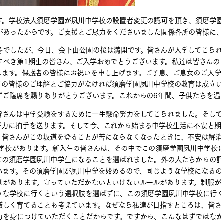
。学校法人須磨学園が夙川中学校の設置者変更の認可を頂き、須磨学園
があったからです。ご支援とご尽力をくださいました関係各所の皆様に
でしたが、今日、会下山公園の桜は満開です。皆さんが入学してこられ
すべき第1期生の皆さん、ご入学おめでとうございます。私達は皆さんの
します。保護者の皆様にお祝いを申し上げます。ご子息、ご息女のご入学
者の皆様のご理解とご協力がなければ須磨学園夙川中学校の教育は成立
ずご臨席を賜りありがとうございます。これからの6年間、子供たちを温
さんは中学受験をするために一生懸命努力をしてこられました。そして
努力に拍手を送ります。そして今、これから始まる中学校生活に不安と期
。皆さんがこの坂道を登ることが苦にならなくなったときに、不安は解
学校があります。新入生の皆さんは、その中でこの須磨学園夙川中学校
ての須磨学園夙川中学生になることを選ばれました。外の人たちからの
います。その須磨学園が夙川中学を始めるので、同じような学校になる
則があります。守っていただかないといけないルールがあります。制服
うな学校に行くという選択肢を選ばずに、この須磨学園夙川中学校に行
厳しく育てることも考えています。なぜなら私達が目指すところは、皆
力を身につけていただくことだからです。ですから、こんなはずではな