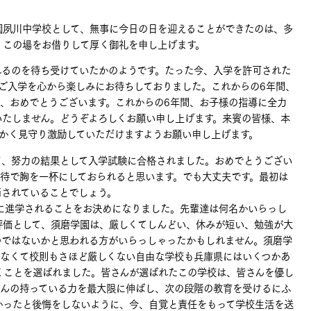
夙川中学校として、無事に今日の日を迎えることができたのは、多
、この場をお借りして厚く御礼を申し上げます。
るのを待ち受けていたかのようです。たった今、入学を許可された
ご入学を心から楽しみにお待ちしておりました。これからの6年間、
、おめでとうございます。これからの6年間、お子様の指導に全力
いたしません。どうぞよろしくお願い申し上げます。来賓の皆様、本
かく見守り激励していただけますようお願い申し上げます。
、努力の結果として入学試験に合格されました。おめでとうござい
待で胸を一杯にしておられると思います。でも大丈夫です。最初は
消されていることでしょう。
に進学されることをお決めになりました。先輩達は何名かいらっし
評価として、須磨学園は、厳しくてしんどい、休みが短い、勉強が大
のではないかと思われる方がいらっしゃったかもしれません。須磨学
がなくて校則もさほど厳しくない自由な学校も兵庫県にはいくつかあ
くことを選ばれました。皆さんが選ばれたこの学校は、皆さんを優し
さんの持っている力を最大限に伸ばし、次の段階の教育を受けるにふ
かったと後悔をしないように、今、自覚と責任をもって学校生活を送