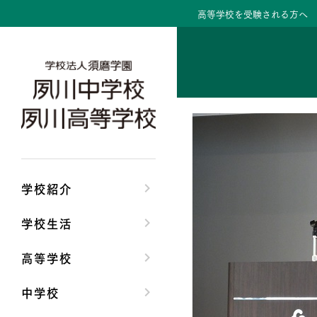
高等学校を受験される方へ
学校紹介トップ
学校生活トップ
高等学校トップ
中学校トップ
理事長/学園長メッセ
クラブ活動・生徒会
高校校長からの挨拶
中学校長からの挨拶
安心して任せられる
夙川ブログ
高校の教育方針／特
中学校の教育方針／
沿革
制服紹介
特進コース／進学コ
Aコース／Bコース
学校紹介
施設・設備
夙川カレンダー
年間行事
年間行事
学校生活
大学合格実績
先輩たちの声・生徒
先輩たちの声・生徒
高等学校
中学校