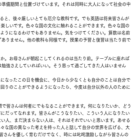
の準備期間と位置づけています。それは同時に大人になって社会の中
ると、後々厳しいとても厄介な教科です。でも英語は将来皆さんが
も楽しいです。色々な国の文化に触れることができます。色々な国の
るようになるわけでもありません。気をつけてください。算数は名前
ずありません。他の教科も同様です。授業の予習と復習は当たり前で
か。お母さんが朝起こしてくれるのは当たり前。テーブルに座れば
は勉強さえしていればいい。そう思って過ごしてきた人はいません
になったこの日を機会に、今日から少なくとも自分のことは自分で
の回りのことができるようになったら、今度は自分以外の人のために
間で皆さんは何者にでもなることができます。何になりたいか、どう
何にだってなれます。皆さんがこうなりたい、こういう人になりたい
ない人、まだ決まらない人は、それはそれでいいと思います。あせる
色々な国の異なった考えを持った人と話して自分の世界を広げる、大
皆さんを優しく育むだけでなく、時には叱咤激励しながら皆さんの