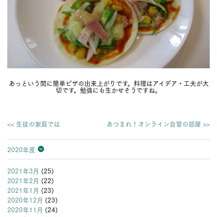
あっという間に簡単ピザの出来上がりです。料理はアイデア・工夫が大
切です。勉強にも生かせそうですね。
<< 生徒の家庭では
あつまれ！オンライン自習の部屋 >>
2020年度
2026年度
2025年度
2024年度
2023年度
2022年度
2021年度
2020年度
2019年度
2018年度
2017年度
2016年度
2015年度
2014年度
2013年度
2021年3月
(25)
2021年2月
(22)
2021年1月
(23)
2020年12月
(23)
2020年11月
(24)