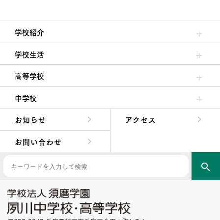
学校紹介
理事長/学園長メッセージ
安心して任せられる学校
沿革
施設・設備
大学合格実績
学校生活
クラブ活動・生徒会活動
夙川ブログ
制服紹介
夙川カレンダー
高等学校
高校校長からの挨拶
高校の教育方針／特色
特進コース／進学コース
年間行事
先輩たちの声・生徒たちの声
中学校
中学校長からの挨拶
中学校の教育方針／特色
Aコース／Bコース
年間行事
先輩たちの声・生徒たちの声
お知らせ
アクセス
お問い合わせ
search