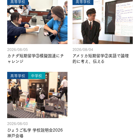
高等学校
高等学校
2026/08/05
2026/08/04
カナダ短期留学③模擬国連にチ
アメリカ短期留学②英語で論理
ャレンジ
的に考え、伝える
高等学校
中学校
2026/08/03
ひょうご私学 学校説明会2026
神戸会場