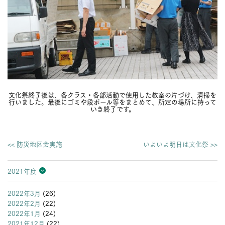
文化祭終了後は、各クラス・各部活動で使用した教室の片づけ、清掃を
行いました。最後にゴミや段ボール等をまとめて、所定の場所に持って
いき終了です。
<< 防災地区会実施
いよいよ明日は文化祭 >>
2021年度
2026年度
2025年度
2024年度
2023年度
2022年度
2021年度
2020年度
2019年度
2018年度
2017年度
2016年度
2015年度
2014年度
2013年度
2022年3月
(26)
2022年2月
(22)
2022年1月
(24)
2021年12月
(22)