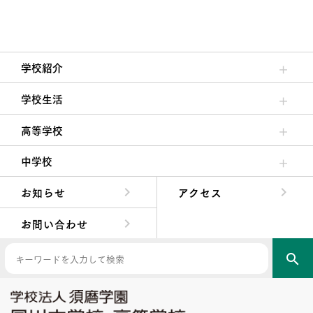
学校紹介
理事長/学園長メッセージ
安心して任せられる学校
沿革
施設・設備
大学合格実績
学校生活
クラブ活動・生徒会活動
夙川ブログ
制服紹介
夙川カレンダー
高等学校
高校校長からの挨拶
高校の教育方針／特色
特進コース／進学コース
年間行事
先輩たちの声・生徒たちの声
中学校
中学校長からの挨拶
中学校の教育方針／特色
Aコース／Bコース
年間行事
先輩たちの声・生徒たちの声
お知らせ
アクセス
お問い合わせ
search