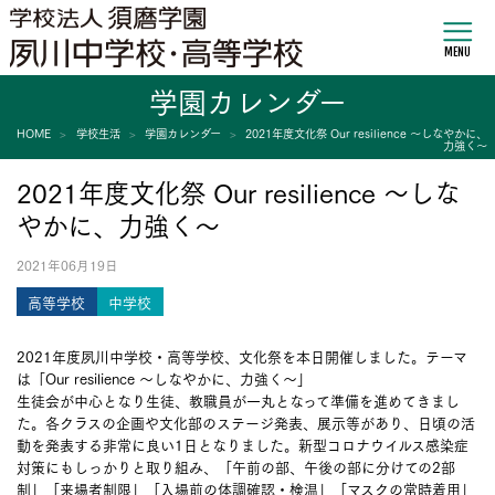
MENU
学園カレンダー
HOME
学校生活
学園カレンダー
2021年度文化祭 Our resilience ～しなやかに、
力強く～
2021年度文化祭 Our resilience ～しな
やかに、力強く～
2021年06月19日
高等学校
中学校
2021年度夙川中学校・高等学校、文化祭を本日開催しました。テーマ
は「Our resilience ～しなやかに、力強く～」
生徒会が中心となり生徒、教職員が一丸となって準備を進めてきまし
た。各クラスの企画や文化部のステージ発表、展示等があり、日頃の活
動を発表する非常に良い1日となりました。新型コロナウイルス感染症
対策にもしっかりと取り組み、「午前の部、午後の部に分けての2部
制」「来場者制限」「入場前の体調確認・検温」「マスクの常時着用」