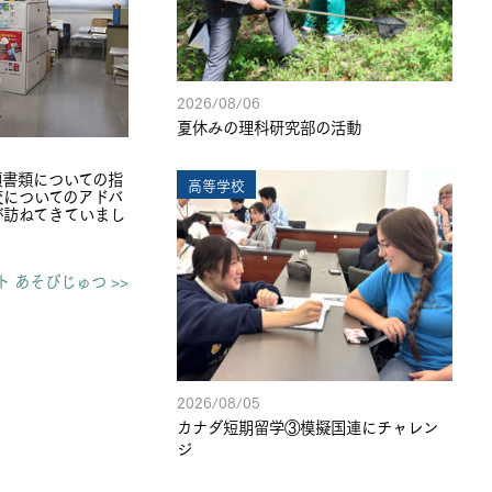
2026/08/06
夏休みの理科研究部の活動
願書類についての指
高等学校
校についてのアドバ
が訪ねてきていまし
ト あそびじゅつ >>
2026/08/05
カナダ短期留学③模擬国連にチャレン
ジ