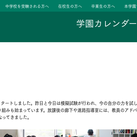
中学校を受験される方へ
在校生の方へ
卒業生の方へ
本学園
学園カレンダ
ージ
活動
学校
色
特色
ース
がスタートしました。昨日と今日は模擬試験が行われ、今の自分の力を試
たちの声
たちの声
り組みも始まっています。放課後の廊下や進路指導室には、教員のアド
なってきました。