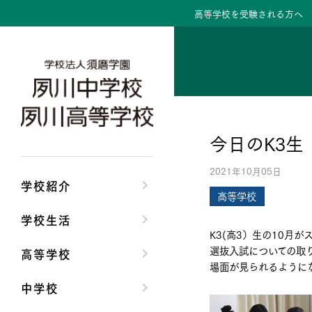
高等学校を受験される方へ
学校紹介トップ
学校生活トップ
高等学校トップ
中学校トップ
理事長/学園長メッセ
クラブ活動・生徒会
高校校長からの挨拶
中学校長からの挨拶
今日のK3生
安心して任せられる
夙川ブログ
高校の教育方針／特
中学校の教育方針／
2021年10月05日
沿革
制服紹介
特進コース／進学コ
Aコース／Bコース
学校紹介
高等学校
施設・設備
夙川カレンダー
年間行事
年間行事
学校生活
K3(高3）生の10月
大学合格実績
先輩たちの声・生徒
先輩たちの声・生徒
選抜入試についての取
高等学校
場面が見られるように
中学校