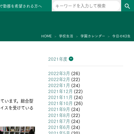
で勤務を希望される方へ
search
ー
HOME
学校生活
学園カレンダー
今日のK3生
2021年度
2026年度
2025年度
2024年度
2023年度
2022年度
2021年度
2020年度
2019年度
2018年度
2017年度
2016年度
2015年度
2014年度
2013年度
2022年3月
(26)
2022年2月
(22)
2022年1月
(24)
2021年12月
(22)
2021年11月
(24)
しています。総合型
2021年10月
(26)
バイスを受けている
2021年9月
(24)
2021年8月
(22)
2021年7月
(24)
2021年6月
(24)
2021年5月
(20)