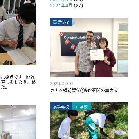
2021年4月
(27)
高等学校
自己採点です。間違
り直しをしたり、終
2026/08/07
した。
カナダ短期留学④約2週間の集大成
高等学校
中学校