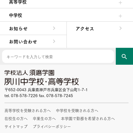
高等学校
高校校長からの挨拶
高校の教育方針／特色
特進コース／進学コース
年間行事
先輩たちの声・生徒たちの声
中学校
中学校長からの挨拶
中学校の教育方針／特色
Aコース／Bコース
年間行事
先輩たちの声・生徒たちの声
お知らせ
アクセス
お問い合わせ
search
〒652-0043 兵庫県神戸市兵庫区会下山町1-7-1
tel. 078-578-7226 fax. 078-578-7245
高等学校を受験される方へ
中学校を受験される方へ
在校生の方へ
卒業生の方へ
本学園で勤務を希望される方へ
サイトマップ
プライバシーポリシー