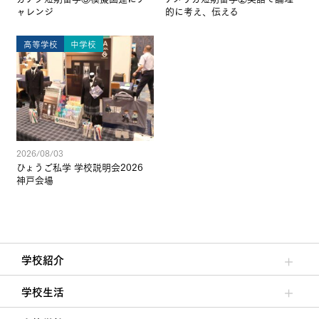
ャレンジ
的に考え、伝える
高等学校
中学校
2026/08/03
ひょうご私学 学校説明会2026
神戸会場
学校紹介
理事長/学園長メッセージ
安心して任せられる学校
沿革
施設・設備
大学合格実績
学校生活
クラブ活動・生徒会活動
夙川ブログ
制服紹介
夙川カレンダー