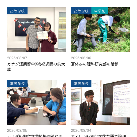
高等学校
高等学校
中学校
2026/08/07
2026/08/06
カナダ短期留学④約2週間の集大
夏休みの理科研究部の活動
成
高等学校
高等学校
2026/08/05
2026/08/04
カナダ短期留学③模擬国連にチ
アメリカ短期留学②英語で論理