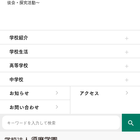
徒会・探究活動～
学校紹介
理事長/学園長メッセージ
安心して任せられる学校
沿革
施設・設備
大学合格実績
学校生活
クラブ活動・生徒会活動
夙川ブログ
制服紹介
夙川カレンダー
高等学校
高校校長からの挨拶
高校の教育方針／特色
特進コース／進学コース
年間行事
先輩たちの声・生徒たちの声
中学校
中学校長からの挨拶
中学校の教育方針／特色
Aコース／Bコース
年間行事
先輩たちの声・生徒たちの声
お知らせ
アクセス
お問い合わせ
search