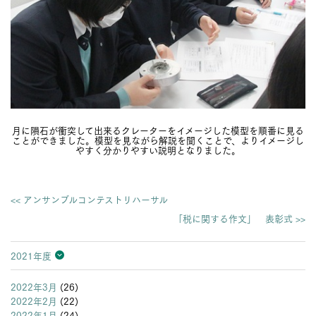
月に隕石が衝突して出来るクレーターをイメージした模型を順番に見る
ことができました。模型を見ながら解説を聞くことで、よりイメージし
やすく分かりやすい説明となりました。
<< アンサンブルコンテストリハーサル
「税に関する作文」 表彰式 >>
2021年度
2026年度
2025年度
2024年度
2023年度
2022年度
2021年度
2020年度
2019年度
2018年度
2017年度
2016年度
2015年度
2014年度
2013年度
2022年3月
(26)
2022年2月
(22)
2022年1月
(24)