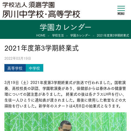
MENU
学園カレンダー
HOME
学校生活
学園カレンダー
2021年度第3学期終業式
2021年度第3学期終業式
2022年03月19日
高等学校
中学校
3月19日（土）2021年度第3学期終業式が放送で行われました。国歌演
奏、高校校長の訓話、学園歌演奏があり、保健部からは春休みの健康管
理についての諸注意がありました。 終業式の後は各クラスLHRを行い、
生徒一人ひとりに通知表が渡されました。最後に使用した教室などの大
掃除を行いました。新学年のスタートは4月8日の始業式となります。