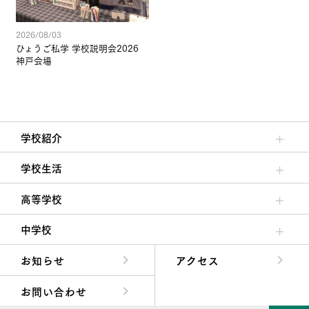
2026/08/03
ひょうご私学 学校説明会2026
神戸会場
学校紹介
理事長/学園長メッセージ
安心して任せられる学校
沿革
施設・設備
大学合格実績
学校生活
クラブ活動・生徒会活動
夙川ブログ
制服紹介
夙川カレンダー
高等学校
高校校長からの挨拶
高校の教育方針／特色
特進コース／進学コース
年間行事
先輩たちの声・生徒たちの声
中学校
中学校長からの挨拶
中学校の教育方針／特色
Aコース／Bコース
年間行事
先輩たちの声・生徒たちの声
お知らせ
アクセス
お問い合わせ