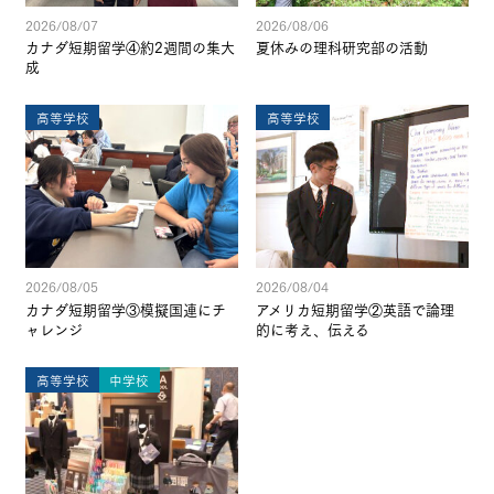
2026/08/07
2026/08/06
カナダ短期留学④約2週間の集大
夏休みの理科研究部の活動
成
高等学校
高等学校
2026/08/05
2026/08/04
カナダ短期留学③模擬国連にチ
アメリカ短期留学②英語で論理
ャレンジ
的に考え、伝える
高等学校
中学校