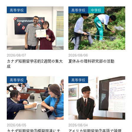
高等学校
高等学校
中学校
2026/08/07
2026/08/06
カナダ短期留学④約2週間の集大
夏休みの理科研究部の活動
成
高等学校
高等学校
2026/08/05
2026/08/04
カナダ短期留学③模擬国連にチ
アメリカ短期留学②英語で論理