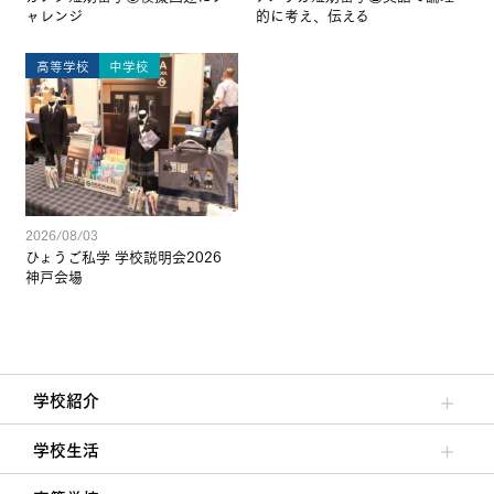
ャレンジ
的に考え、伝える
高等学校
中学校
2026/08/03
ひょうご私学 学校説明会2026
神戸会場
学校紹介
理事長/学園長メッセージ
安心して任せられる学校
沿革
施設・設備
大学合格実績
学校生活
クラブ活動・生徒会活動
夙川ブログ
制服紹介
夙川カレンダー