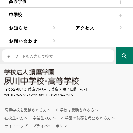
高等学校
高校校長からの挨拶
高校の教育方針／特色
特進コース／進学コース
年間行事
先輩たちの声・生徒たちの声
中学校
中学校長からの挨拶
中学校の教育方針／特色
Aコース／Bコース
年間行事
先輩たちの声・生徒たちの声
お知らせ
アクセス
お問い合わせ
search
〒652-0043 兵庫県神戸市兵庫区会下山町1-7-1
tel. 078-578-7226 fax. 078-578-7245
高等学校を受験される方へ
中学校を受験される方へ
在校生の方へ
卒業生の方へ
本学園で勤務を希望される方へ
サイトマップ
プライバシーポリシー