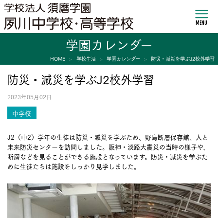
MENU
学園カレンダー
HOME
学校生活
学園カレンダー
防災・減災を学ぶJ2校外学習
防災・減災を学ぶJ2校外学習
2023年05月02日
中学校
J2（中2）学年の生徒は防災・減災を学ぶため、野島断層保存館、人と
未来防災センターを訪問しました。阪神・淡路大震災の当時の様子や、
断層などを見ることができる施設となっています。防災・減災を学ぶた
めに生徒たちは施設をしっかり見学しました。