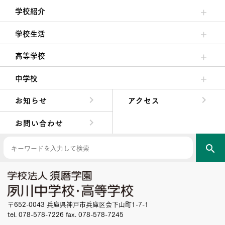
学校紹介
理事長/学園長メッセージ
安心して任せられる学校
沿革
施設・設備
大学合格実績
学校生活
クラブ活動・生徒会活動
夙川ブログ
制服紹介
夙川カレンダー
高等学校
高校校長からの挨拶
高校の教育方針／特色
特進コース／進学コース
年間行事
先輩たちの声・生徒たちの声
中学校
中学校長からの挨拶
中学校の教育方針／特色
Aコース／Bコース
年間行事
先輩たちの声・生徒たちの声
お知らせ
アクセス
お問い合わせ
search
〒652-0043 兵庫県神戸市兵庫区会下山町1-7-1
tel. 078-578-7226 fax. 078-578-7245