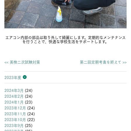
エアコン内部の部品は取り外して綺麗にします。定期的なメンテナンス
を行うことで、快適な学校生活をサポートします。
<< 英検二次試験対策
第二回定期考査を終えて >>
2023年度
2026年度
2025年度
2024年度
2023年度
2022年度
2021年度
2020年度
2019年度
2018年度
2017年度
2016年度
2015年度
2014年度
2013年度
2024年3月
(24)
2024年2月
(24)
2024年1月
(23)
2023年12月
(24)
2023年11月
(24)
2023年10月
(22)
2023年9月
(25)