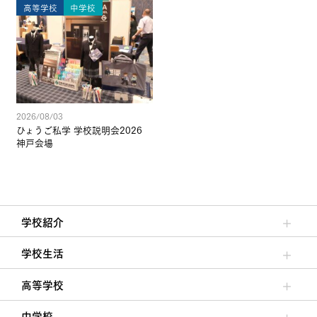
高等学校
中学校
2026/08/03
ひょうご私学 学校説明会2026
神戸会場
学校紹介
理事長/学園長メッセージ
安心して任せられる学校
沿革
施設・設備
大学合格実績
学校生活
クラブ活動・生徒会活動
夙川ブログ
制服紹介
夙川カレンダー
高等学校
高校校長からの挨拶
高校の教育方針／特色
特進コース／進学コース
年間行事
先輩たちの声・生徒たちの声
中学校