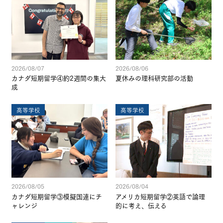
2026/08/07
2026/08/06
カナダ短期留学④約2週間の集大
夏休みの理科研究部の活動
成
高等学校
高等学校
2026/08/05
2026/08/04
カナダ短期留学③模擬国連にチ
アメリカ短期留学②英語で論理
ャレンジ
的に考え、伝える