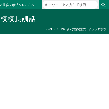
で勤務を希望される方へ
search
高校校長訓話
HOME
2023年度2学期終業式 高校校長訓話