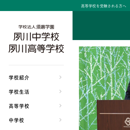
高等学校を受験される方へ
学校紹介トップ
学校生活トップ
高等学校トップ
中学校トップ
理事長/学園長メッセ
クラブ活動・生徒会
高校校長からの挨拶
中学校長からの挨拶
安心して任せられる
夙川ブログ
高校の教育方針／特
中学校の教育方針／
沿革
制服紹介
特進コース／進学コ
Aコース／Bコース
学校紹介
施設・設備
夙川カレンダー
年間行事
年間行事
学校生活
大学合格実績
先輩たちの声・生徒
先輩たちの声・生徒
高等学校
中学校