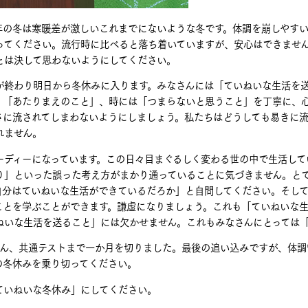
の冬は寒暖差が激しいこれまでにないような冬です。体調を崩しやすい
ってください。流行時に比べると落ち着いていますが、安心はできませ
とは決して思わないようにしてください。
終わり明日から冬休みに入ります。みなさんには「ていねいな生活を送
、「あたりまえのこと」、時には「つまらないと思うこと」を丁寧に、
さに流されてしまわないようにしましょう。私たちはどうしても易きに
れません。
ディーになっています。この日々目まぐるしく変わる世の中で生活して
り」といった誤った考え方がまかり通っていることに気づきません。と
自分はていねいな生活ができているだろか」と自問してください。そし
ことを学ぶことができます。謙虚になりましょう。これも「ていねいな生
ねいな生活を送ること」には欠かせません。これもみなさんにとっては
ん、共通テストまで一か月を切りました。最後の追い込みですが、体調
の冬休みを乗り切ってください。
いねいな冬休み」にしてください。