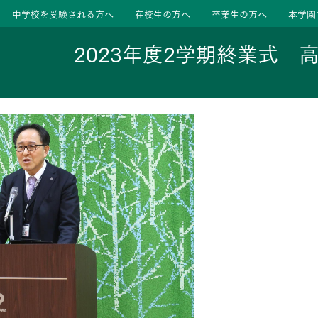
中学校を受験される方へ
在校生の方へ
卒業生の方へ
本学園
2023年度2学期終業式 
ージ
活動
学校
色
特色
ース
たちの声
たちの声