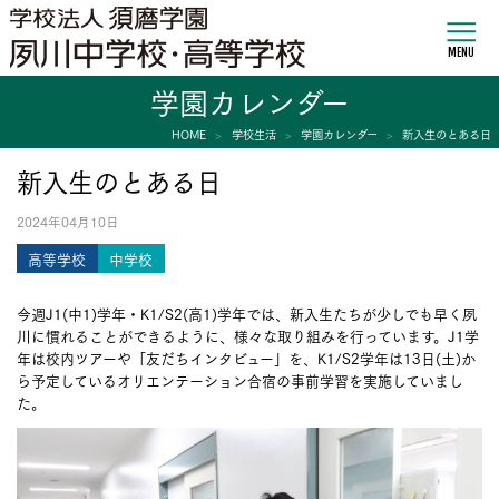
MENU
学園カレンダー
HOME
学校生活
学園カレンダー
新入生のとある日
新入生のとある日
2024年04月10日
高等学校
中学校
今週J1(中1)学年・K1/S2(高1)学年では、新入生たちが少しでも早く夙
川に慣れることができるように、様々な取り組みを行っています。J1学
年は校内ツアーや「友だちインタビュー」を、K1/S2学年は13日(土)か
ら予定しているオリエンテーション合宿の事前学習を実施していまし
た。