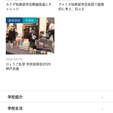
カナダ短期留学③模擬国連にチ
アメリカ短期留学②英語で論理
ャレンジ
的に考え、伝える
高等学校
中学校
2026/08/03
ひょうご私学 学校説明会2026
神戸会場
学校紹介
理事長/学園長メッセージ
安心して任せられる学校
沿革
施設・設備
大学合格実績
学校生活