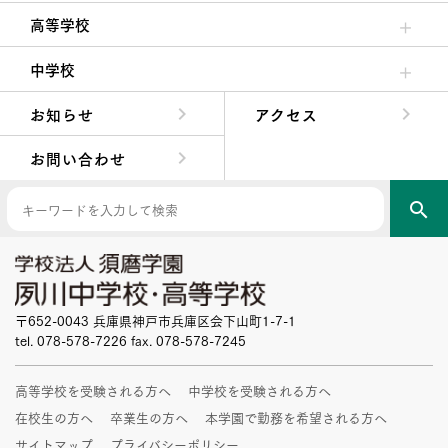
クラブ活動・生徒会活動
夙川ブログ
制服紹介
夙川カレンダー
高等学校
高校校長からの挨拶
高校の教育方針／特色
特進コース／進学コース
年間行事
先輩たちの声・生徒たちの声
中学校
中学校長からの挨拶
中学校の教育方針／特色
Aコース／Bコース
年間行事
先輩たちの声・生徒たちの声
お知らせ
アクセス
お問い合わせ
search
〒652-0043 兵庫県神戸市兵庫区会下山町1-7-1
tel. 078-578-7226 fax. 078-578-7245
高等学校を受験される方へ
中学校を受験される方へ
在校生の方へ
卒業生の方へ
本学園で勤務を希望される方へ
サイトマップ
プライバシーポリシー