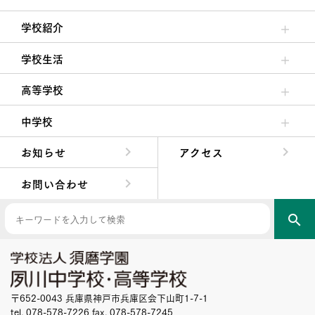
学校紹介
理事長/学園長メッセージ
安心して任せられる学校
沿革
施設・設備
大学合格実績
学校生活
クラブ活動・生徒会活動
夙川ブログ
制服紹介
夙川カレンダー
高等学校
高校校長からの挨拶
高校の教育方針／特色
特進コース／進学コース
年間行事
先輩たちの声・生徒たちの声
中学校
中学校長からの挨拶
中学校の教育方針／特色
Aコース／Bコース
年間行事
先輩たちの声・生徒たちの声
お知らせ
アクセス
お問い合わせ
search
〒652-0043 兵庫県神戸市兵庫区会下山町1-7-1
tel. 078-578-7226 fax. 078-578-7245