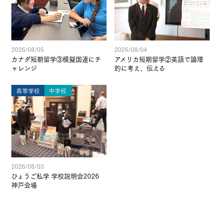
2026/08/05
2026/08/04
カナダ短期留学③模擬国連にチ
アメリカ短期留学②英語で論理
ャレンジ
的に考え、伝える
高等学校
中学校
2026/08/03
ひょうご私学 学校説明会2026
神戸会場