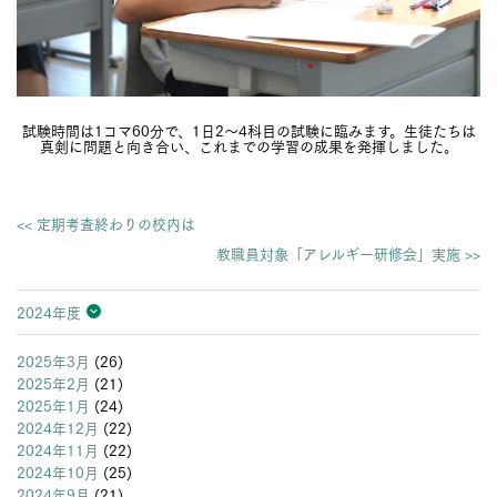
試験時間は1コマ60分で、1日2～4科目の試験に臨みます。生徒たちは
真剣に問題と向き合い、これまでの学習の成果を発揮しました。
<< 定期考査終わりの校内は
教職員対象「アレルギー研修会」実施 >>
2024年度
2026年度
2025年度
2024年度
2023年度
2022年度
2021年度
2020年度
2019年度
2018年度
2017年度
2016年度
2015年度
2014年度
2013年度
2025年3月
(26)
2025年2月
(21)
2025年1月
(24)
2024年12月
(22)
2024年11月
(22)
2024年10月
(25)
2024年9月
(21)