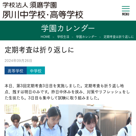
MENU
学園カレンダー
HOME
学校生活
学園カレンダー
定期考査は折り返しに
定期考査は折り返しに
2024年09月26日
高等学校
中学校
本日、第3回定期考査3日目を実施しました。定期考査も折り返し地
点、残すは明日のみです。昨日中休みを挟み、対策やリフレッシュをし
た生徒たち。3日目も集中して試験に取り組みました。