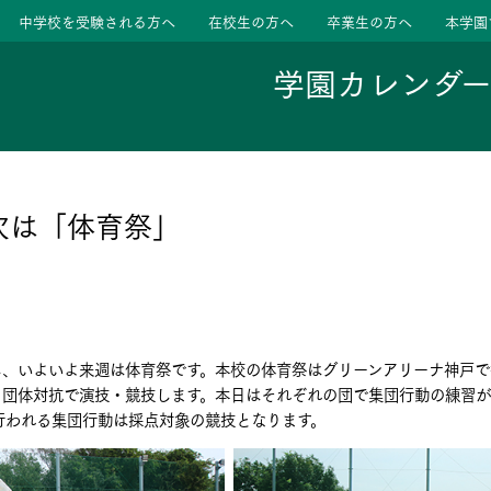
中学校を受験される方へ
在校生の方へ
卒業生の方へ
本学園
学園カレンダ
ージ
活動
次は「体育祭」
学校
色
特色
ース
し、いよいよ来週は体育祭です。本校の体育祭はグリーンアリーナ神戸
たちの声
たちの声
、団体対抗で演技・競技します。本日はそれぞれの団で集団行動の練習
行われる集団行動は採点対象の競技となります。