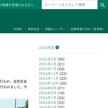
で勤務を希望される方へ
search
ー
HOME
学校生活
学園カレンダー
定期考査の次は「体育祭」
2024年度
2026年度
2025年度
2024年度
2023年度
2022年度
2021年度
2020年度
2019年度
2018年度
2017年度
2016年度
2015年度
2014年度
2013年度
2025年3月
(26)
2025年2月
(21)
2025年1月
(24)
2024年12月
(22)
2024年11月
(22)
で行われ、全校生徒
2024年10月
(25)
が行われました。今
2024年9月
(21)
2024年8月
(18)
2024年7月
(24)
2024年6月
(22)
2024年5月
(22)