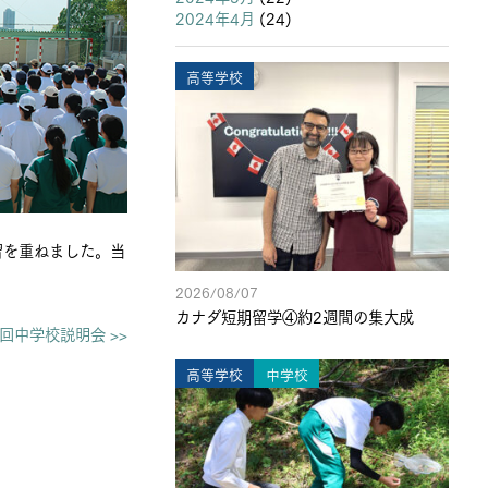
2024年4月
(24)
高等学校
習を重ねました。当
2026/08/07
カナダ短期留学④約2週間の集大成
2回中学校説明会 >>
高等学校
中学校