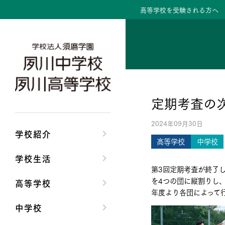
高等学校を受験される方へ
学校紹介トップ
学校生活トップ
高等学校トップ
中学校トップ
理事長/学園長メッセ
クラブ活動・生徒会
高校校長からの挨拶
中学校長からの挨拶
定期考査の
安心して任せられる
夙川ブログ
高校の教育方針／特
中学校の教育方針／
2024年09月30日
沿革
制服紹介
特進コース／進学コ
Aコース／Bコース
学校紹介
高等学校
中学校
施設・設備
夙川カレンダー
年間行事
年間行事
学校生活
第3回定期考査が終了
大学合格実績
先輩たちの声・生徒
先輩たちの声・生徒
を4つの団に縦割りし
高等学校
年度より各団によって
中学校