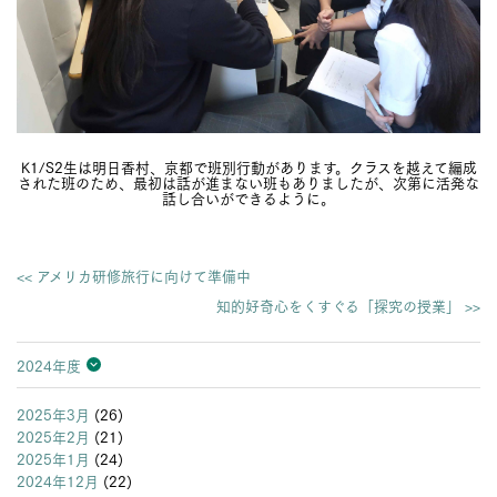
K1/S2生は明日香村、京都で班別行動があります。クラスを越えて編成
された班のため、最初は話が進まない班もありましたが、次第に活発な
話し合いができるように。
<< アメリカ研修旅行に向けて準備中
知的好奇心をくすぐる「探究の授業」 >>
2024年度
2026年度
2025年度
2024年度
2023年度
2022年度
2021年度
2020年度
2019年度
2018年度
2017年度
2016年度
2015年度
2014年度
2013年度
2025年3月
(26)
2025年2月
(21)
2025年1月
(24)
2024年12月
(22)