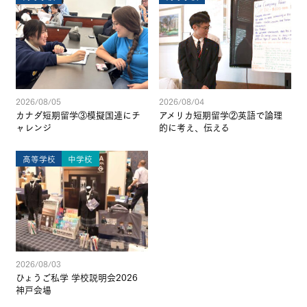
2026/08/05
2026/08/04
カナダ短期留学③模擬国連にチ
アメリカ短期留学②英語で論理
ャレンジ
的に考え、伝える
高等学校
中学校
2026/08/03
ひょうご私学 学校説明会2026
神戸会場