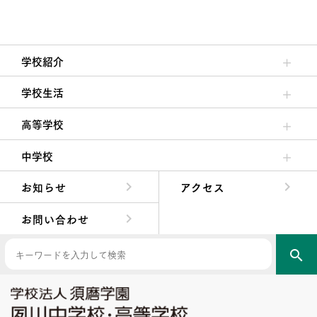
学校紹介
理事長/学園長メッセージ
安心して任せられる学校
沿革
施設・設備
大学合格実績
学校生活
クラブ活動・生徒会活動
夙川ブログ
制服紹介
夙川カレンダー
高等学校
高校校長からの挨拶
高校の教育方針／特色
特進コース／進学コース
年間行事
先輩たちの声・生徒たちの声
中学校
中学校長からの挨拶
中学校の教育方針／特色
Aコース／Bコース
年間行事
先輩たちの声・生徒たちの声
お知らせ
アクセス
お問い合わせ
search