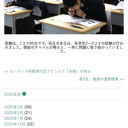
試験は、1コマ60分です。初日の本日は、各学年2～3コマの試験が行わ
れました。開始のチャイムが鳴ると、一斉に問題に取り掛かっていまし
た。
<< ヨーロッパ研修旅行②フランスで「本物」を知る
高3生、最後の通常授業 >>
2024年度
2026年度
2025年度
2024年度
2023年度
2022年度
2021年度
2020年度
2019年度
2018年度
2017年度
2016年度
2015年度
2014年度
2013年度
2025年3月
(26)
2025年2月
(21)
2025年1月
(24)
2024年12月
(22)