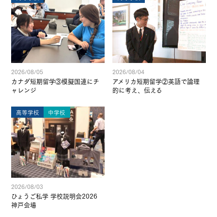
2026/08/05
2026/08/04
カナダ短期留学③模擬国連にチ
アメリカ短期留学②英語で論理
ャレンジ
的に考え、伝える
高等学校
中学校
2026/08/03
ひょうご私学 学校説明会2026
神戸会場