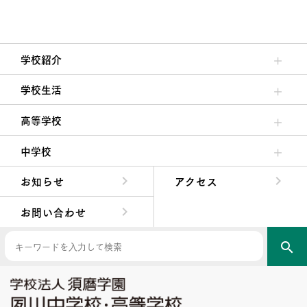
学校紹介
理事長/学園長メッセージ
安心して任せられる学校
沿革
施設・設備
大学合格実績
学校生活
クラブ活動・生徒会活動
夙川ブログ
制服紹介
夙川カレンダー
高等学校
高校校長からの挨拶
高校の教育方針／特色
特進コース／進学コース
年間行事
先輩たちの声・生徒たちの声
中学校
中学校長からの挨拶
中学校の教育方針／特色
Aコース／Bコース
年間行事
先輩たちの声・生徒たちの声
お知らせ
アクセス
お問い合わせ
search