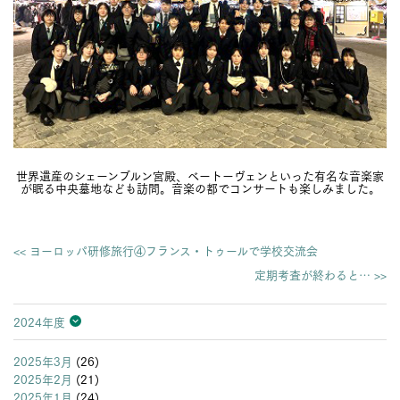
世界遺産のシェーンブルン宮殿、ベートーヴェンといった有名な音楽家
が眠る中央墓地なども訪問。音楽の都でコンサートも楽しみました。
<< ヨーロッパ研修旅行④フランス・トゥールで学校交流会
定期考査が終わると… >>
2024年度
2026年度
2025年度
2024年度
2023年度
2022年度
2021年度
2020年度
2019年度
2018年度
2017年度
2016年度
2015年度
2014年度
2013年度
2025年3月
(26)
2025年2月
(21)
2025年1月
(24)