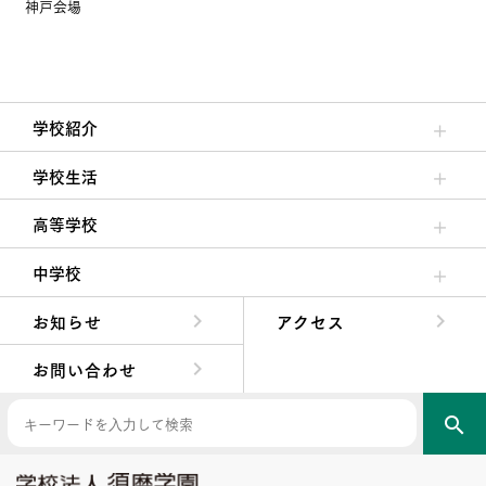
神戸会場
学校紹介
理事長/学園長メッセージ
安心して任せられる学校
沿革
施設・設備
大学合格実績
学校生活
クラブ活動・生徒会活動
夙川ブログ
制服紹介
夙川カレンダー
高等学校
高校校長からの挨拶
高校の教育方針／特色
特進コース／進学コース
年間行事
先輩たちの声・生徒たちの声
中学校
中学校長からの挨拶
中学校の教育方針／特色
Aコース／Bコース
年間行事
先輩たちの声・生徒たちの声
お知らせ
アクセス
お問い合わせ
search