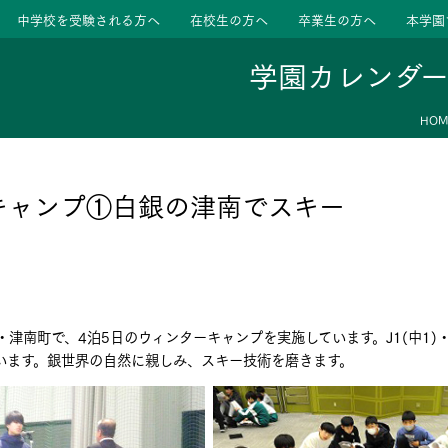
中学校を受験される方へ
在校生の方へ
卒業生の方へ
本学園
学園カレンダ
HOM
ージ
活動
キャンプ①白銀の津南でスキー
学校
色
特色
ース
・津南町で、4泊5日のウィンターキャンプを実施しています。J1(中1)・J2
たちの声
たちの声
ています。銀世界の自然に親しみ、スキー技術を磨きます。