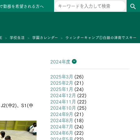
で勤務を希望される方へ
search
ー
E
学校生活
学園カレンダー
ウィンターキャンプ①白銀の津南でスキー
2024年度
2026年度
2025年度
2024年度
2023年度
2022年度
2021年度
2020年度
2019年度
2018年度
2017年度
2016年度
2015年度
2014年度
2013年度
2025年3月
(26)
2025年2月
(21)
2025年1月
(24)
2024年12月
(22)
2024年11月
(22)
(中2)、S1(中
2024年10月
(25)
2024年9月
(21)
2024年8月
(18)
2024年7月
(24)
2024年6月
(22)
2024年5月
(22)