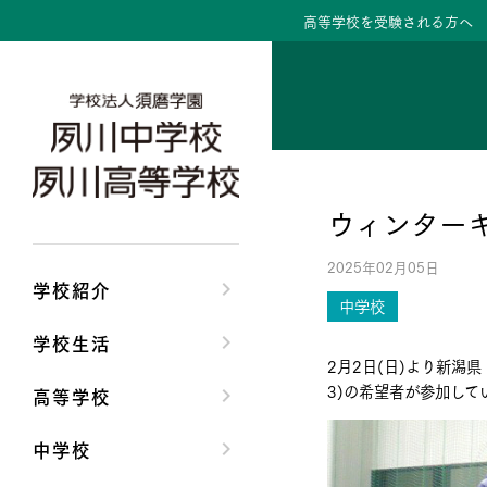
高等学校を受験される方へ
学校紹介トップ
学校生活トップ
高等学校トップ
中学校トップ
理事長/学園長メッセ
クラブ活動・生徒会
高校校長からの挨拶
中学校長からの挨拶
ウィンター
安心して任せられる
夙川ブログ
高校の教育方針／特
中学校の教育方針／
2025年02月05日
沿革
制服紹介
特進コース／進学コ
Aコース／Bコース
学校紹介
中学校
施設・設備
夙川カレンダー
年間行事
年間行事
学校生活
2月2日(日)より新潟県
大学合格実績
先輩たちの声・生徒
先輩たちの声・生徒
3)の希望者が参加し
高等学校
中学校