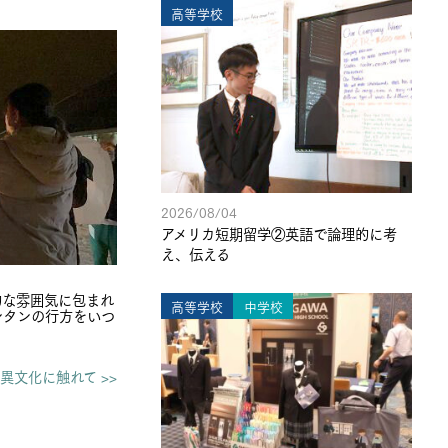
高等学校
2026/08/04
アメリカ短期留学②英語で論理的に考
え、伝える
的な雰囲気に包まれ
高等学校
中学校
ンタンの行方をいつ
文化に触れて >>