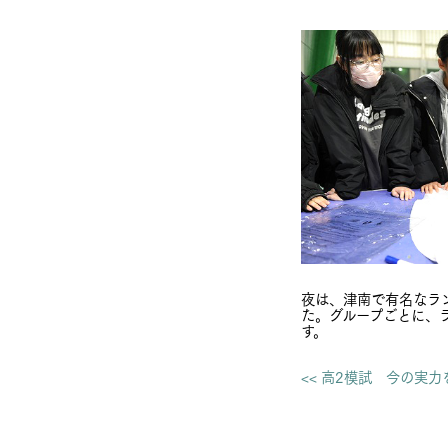
夜は、津南で有名なラ
た。グループごとに、
す。
<< 高2模試 今の実