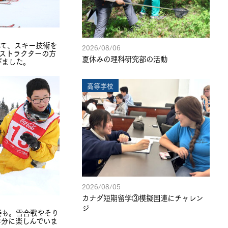
れて、スキー技術を
2026/08/06
ストラクターの方
夏休みの理科研究部の活動
びました。
高等学校
2026/08/05
カナダ短期留学③模擬国連にチャレン
ジ
姿も。雪合戦やそり
存分に楽しんでいま