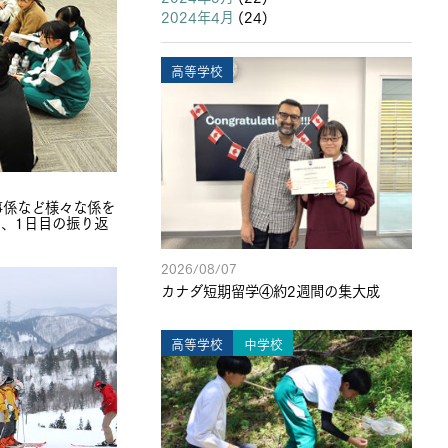
2024年4月
(24)
高等学校
事係など様々な係を
、1日目の振り返
2026/08/07
カナダ短期留学④約2週間の集大成
高等学校
中学校