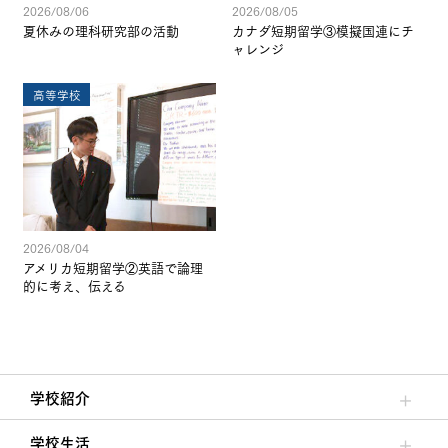
2026/08/06
2026/08/05
夏休みの理科研究部の活動
カナダ短期留学③模擬国連にチ
ャレンジ
高等学校
2026/08/04
アメリカ短期留学②英語で論理
的に考え、伝える
学校紹介
理事長/学園長メッセージ
安心して任せられる学校
沿革
施設・設備
大学合格実績
学校生活