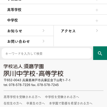
クラブ活動・生徒会活動
夙川ブログ
制服紹介
夙川カレンダー
高等学校
高校校長からの挨拶
高校の教育方針／特色
特進コース／進学コース
年間行事
先輩たちの声・生徒たちの声
中学校
中学校長からの挨拶
中学校の教育方針／特色
Aコース／Bコース
年間行事
先輩たちの声・生徒たちの声
お知らせ
アクセス
お問い合わせ
search
〒652-0043 兵庫県神戸市兵庫区会下山町1-7-1
tel. 078-578-7226 fax. 078-578-7245
高等学校を受験される方へ
中学校を受験される方へ
在校生の方へ
卒業生の方へ
本学園で勤務を希望される方へ