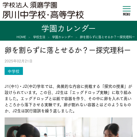
MENU
学園カレンダー
HOME
学校生活
学園カレンダー
卵を割らずに落とせるか？ー探究理科ー
卵を割らずに落とせるか？ー探究理科ー
2025年02月21日
中学校
J1(中1)・J2(中2)学年では、発展的な内容に挑戦する「探究の授業」が
設けられています。この日、J2生は「エッグドロップ実験」に取り組み
ました。エッグドロップとは紙で容器を作り、その中に卵を入れて高い
ところから落下させる実験です。卵が割れない容器とはどのようなもの
か、J2生は試行錯誤を繰り返しました。