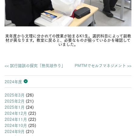
来年度から文理に分かれての授業が始まるK1生。選択科目によって副教
材が異なります。教室に戻ると、必要なものが揃っているかを確認して
いました。
<< 試行錯誤の探究「熱気球作り」
PMTMでセルフマネジメント >>
2024年度
2026年度
2025年度
2024年度
2023年度
2022年度
2021年度
2020年度
2019年度
2018年度
2017年度
2016年度
2015年度
2014年度
2013年度
2025年3月
(26)
2025年2月
(21)
2025年1月
(24)
2024年12月
(22)
2024年11月
(22)
2024年10月
(25)
2024年9月
(21)