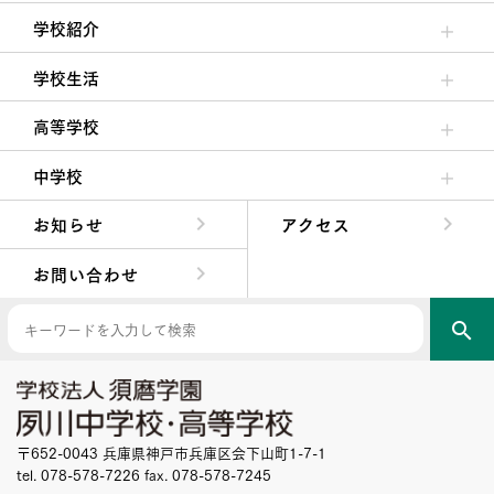
学校紹介
理事長/学園長メッセージ
安心して任せられる学校
沿革
施設・設備
大学合格実績
学校生活
クラブ活動・生徒会活動
夙川ブログ
制服紹介
夙川カレンダー
高等学校
高校校長からの挨拶
高校の教育方針／特色
特進コース／進学コース
年間行事
先輩たちの声・生徒たちの声
中学校
中学校長からの挨拶
中学校の教育方針／特色
Aコース／Bコース
年間行事
先輩たちの声・生徒たちの声
お知らせ
アクセス
お問い合わせ
search
〒652-0043 兵庫県神戸市兵庫区会下山町1-7-1
tel. 078-578-7226 fax. 078-578-7245