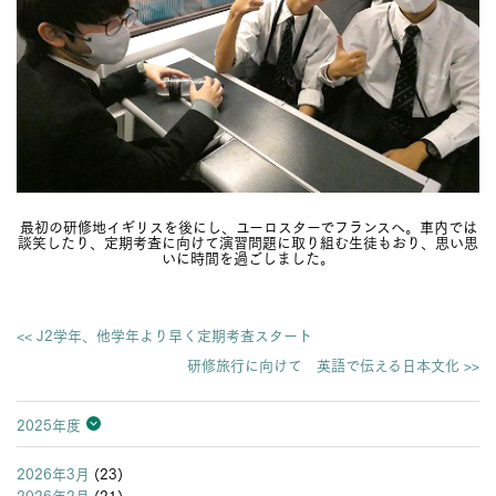
最初の研修地イギリスを後にし、ユーロスターでフランスへ。車内では
談笑したり、定期考査に向けて演習問題に取り組む生徒もおり、思い思
いに時間を過ごしました。
<< J2学年、他学年より早く定期考査スタート
研修旅行に向けて 英語で伝える日本文化 >>
2025年度
2026年度
2025年度
2024年度
2023年度
2022年度
2021年度
2020年度
2019年度
2018年度
2017年度
2016年度
2015年度
2014年度
2013年度
2026年3月
(23)
2026年2月
(21)