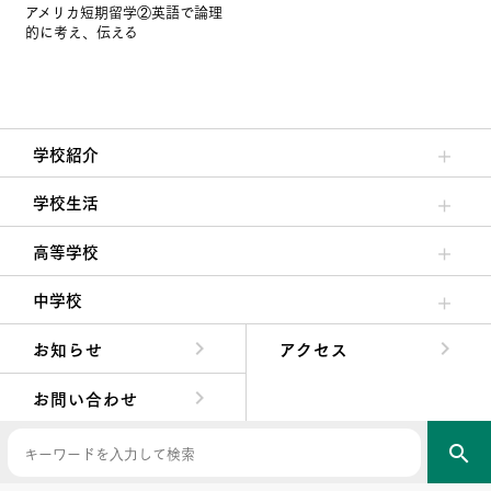
アメリカ短期留学②英語で論理
的に考え、伝える
学校紹介
理事長/学園長メッセージ
安心して任せられる学校
沿革
施設・設備
大学合格実績
学校生活
クラブ活動・生徒会活動
夙川ブログ
制服紹介
夙川カレンダー
高等学校
高校校長からの挨拶
高校の教育方針／特色
特進コース／進学コース
年間行事
先輩たちの声・生徒たちの声
中学校
中学校長からの挨拶
中学校の教育方針／特色
Aコース／Bコース
年間行事
先輩たちの声・生徒たちの声
お知らせ
アクセス
お問い合わせ
search