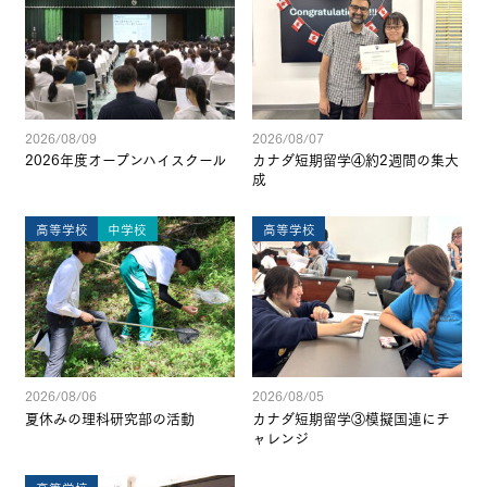
2026/08/09
2026/08/07
2026年度オープンハイスクール
カナダ短期留学④約2週間の集大
成
高等学校
中学校
高等学校
2026/08/06
2026/08/05
夏休みの理科研究部の活動
カナダ短期留学③模擬国連にチ
ャレンジ