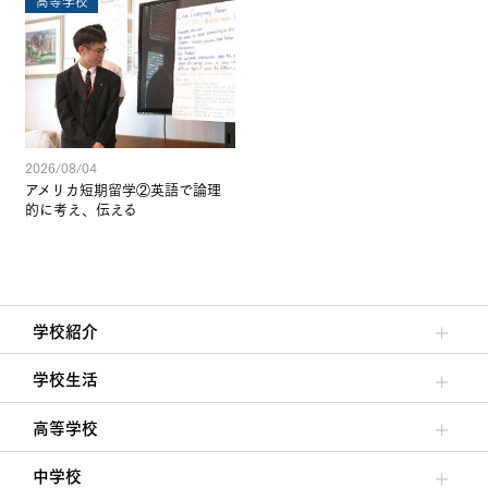
高等学校
2026/08/04
アメリカ短期留学②英語で論理
的に考え、伝える
学校紹介
理事長/学園長メッセージ
安心して任せられる学校
沿革
施設・設備
大学合格実績
学校生活
クラブ活動・生徒会活動
夙川ブログ
制服紹介
夙川カレンダー
高等学校
高校校長からの挨拶
高校の教育方針／特色
特進コース／進学コース
年間行事
先輩たちの声・生徒たちの声
中学校