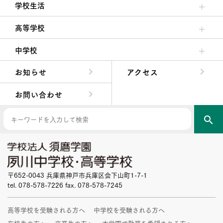
学校生活
クラブ活動・生徒会活動
夙川ブログ
制服紹介
夙川カレンダー
高等学校
高校校長からの挨拶
高校の教育方針／特色
特進コース／進学コース
年間行事
先輩たちの声・生徒たちの声
中学校
中学校長からの挨拶
中学校の教育方針／特色
Aコース／Bコース
年間行事
先輩たちの声・生徒たちの声
お知らせ
アクセス
お問い合わせ
search
〒652-0043 兵庫県神戸市兵庫区会下山町1-7-1
tel. 078-578-7226 fax. 078-578-7245
高等学校を受験される方へ
中学校を受験される方へ
在校生の方へ
卒業生の方へ
本学園で勤務を希望される方へ