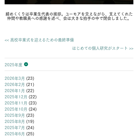
締めくくりは卒業生代表の挨拶。ユーモアを交えながら、支えてくれた
仲間や教職員への感謝を述べ、会は大きな拍手の中で閉会しました。
<< 高校卒業式を迎えるための最終準備
はじめての個人研究がスタート >>
2025年度
2026年度
2025年度
2024年度
2023年度
2022年度
2021年度
2020年度
2019年度
2018年度
2017年度
2016年度
2015年度
2014年度
2013年度
2026年3月
(23)
2026年2月
(21)
2026年1月
(22)
2025年12月
(22)
2025年11月
(23)
2025年10月
(24)
2025年9月
(23)
2025年8月
(19)
2025年7月
(24)
2025年6月
(25)