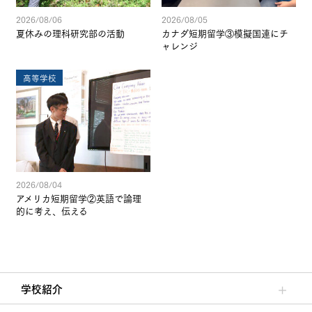
2026/08/06
2026/08/05
夏休みの理科研究部の活動
カナダ短期留学③模擬国連にチ
ャレンジ
高等学校
2026/08/04
アメリカ短期留学②英語で論理
的に考え、伝える
学校紹介
理事長/学園長メッセージ
安心して任せられる学校
沿革
施設・設備
大学合格実績