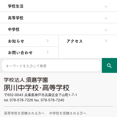
学校生活
クラブ活動・生徒会活動
夙川ブログ
制服紹介
夙川カレンダー
高等学校
高校校長からの挨拶
高校の教育方針／特色
特進コース／進学コース
年間行事
先輩たちの声・生徒たちの声
中学校
中学校長からの挨拶
中学校の教育方針／特色
Aコース／Bコース
年間行事
先輩たちの声・生徒たちの声
お知らせ
アクセス
お問い合わせ
search
〒652-0043 兵庫県神戸市兵庫区会下山町1-7-1
tel. 078-578-7226 fax. 078-578-7245
高等学校を受験される方へ
中学校を受験される方へ