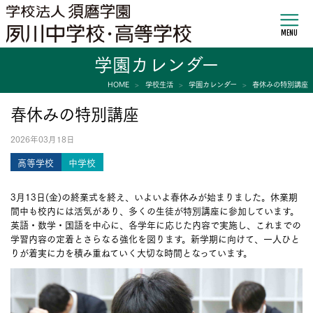
MENU
学園カレンダー
HOME
学校生活
学園カレンダー
春休みの特別講座
春休みの特別講座
2026年03月18日
高等学校
中学校
3月13日(金)の終業式を終え、いよいよ春休みが始まりました。休業期
間中も校内には活気があり、多くの生徒が特別講座に参加しています。
英語・数学・国語を中心に、各学年に応じた内容で実施し、これまでの
学習内容の定着とさらなる強化を図ります。新学期に向けて、一人ひと
りが着実に力を積み重ねていく大切な時間となっています。