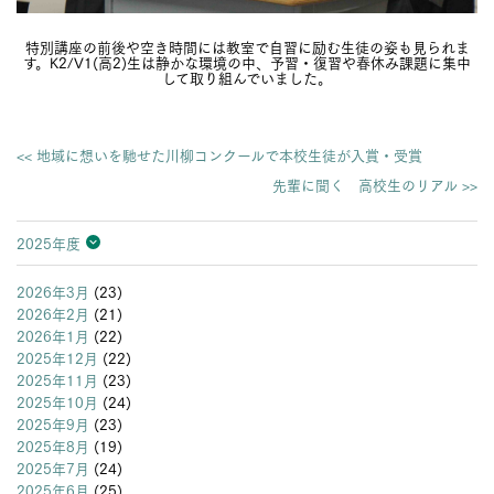
特別講座の前後や空き時間には教室で自習に励む生徒の姿も見られま
す。K2/V1(高2)生は静かな環境の中、予習・復習や春休み課題に集中
して取り組んでいました。
<< 地域に想いを馳せた川柳コンクールで本校生徒が入賞・受賞
先輩に聞く 高校生のリアル >>
2025年度
2026年度
2025年度
2024年度
2023年度
2022年度
2021年度
2020年度
2019年度
2018年度
2017年度
2016年度
2015年度
2014年度
2013年度
2026年3月
(23)
2026年2月
(21)
2026年1月
(22)
2025年12月
(22)
2025年11月
(23)
2025年10月
(24)
2025年9月
(23)
2025年8月
(19)
2025年7月
(24)
2025年6月
(25)