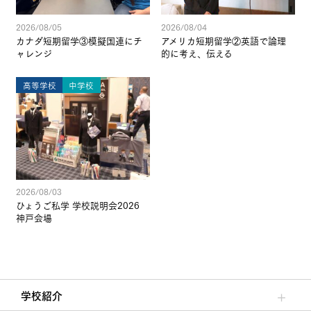
2026/08/05
2026/08/04
カナダ短期留学③模擬国連にチ
アメリカ短期留学②英語で論理
ャレンジ
的に考え、伝える
高等学校
中学校
2026/08/03
ひょうご私学 学校説明会2026
神戸会場
学校紹介
理事長/学園長メッセージ
安心して任せられる学校
沿革
施設・設備
大学合格実績