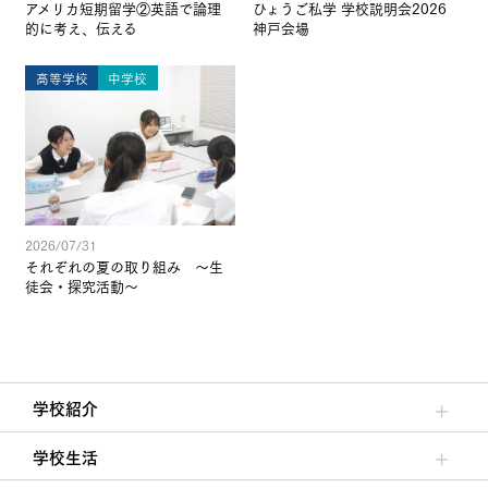
アメリカ短期留学②英語で論理
ひょうご私学 学校説明会2026
的に考え、伝える
神戸会場
高等学校
中学校
2026/07/31
それぞれの夏の取り組み ～生
徒会・探究活動～
学校紹介
理事長/学園長メッセージ
安心して任せられる学校
沿革
施設・設備
大学合格実績
学校生活
クラブ活動・生徒会活動
夙川ブログ
制服紹介
夙川カレンダー