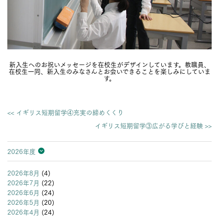
新入生へのお祝いメッセージを在校生がデザインしています。教職員、
在校生一同、新入生のみなさんとお会いできることを楽しみにしていま
す。
<< イギリス短期留学④充実の締めくくり
イギリス短期留学③広がる学びと経験 >>
2026年度
2026年度
2025年度
2024年度
2023年度
2022年度
2021年度
2020年度
2019年度
2018年度
2017年度
2016年度
2015年度
2014年度
2013年度
2026年8月
(4)
2026年7月
(22)
2026年6月
(24)
2026年5月
(20)
2026年4月
(24)