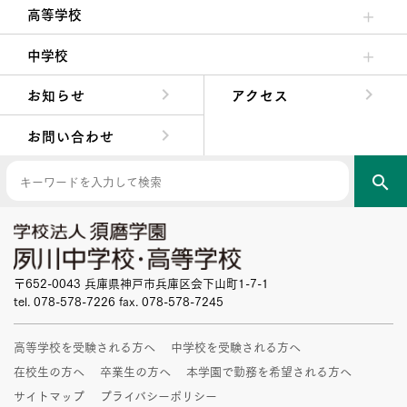
高等学校
高校校長からの挨拶
高校の教育方針／特色
特進コース／進学コース
年間行事
先輩たちの声・生徒たちの声
中学校
中学校長からの挨拶
中学校の教育方針／特色
Aコース／Bコース
年間行事
先輩たちの声・生徒たちの声
お知らせ
アクセス
お問い合わせ
search
〒652-0043 兵庫県神戸市兵庫区会下山町1-7-1
tel. 078-578-7226 fax. 078-578-7245
高等学校を受験される方へ
中学校を受験される方へ
在校生の方へ
卒業生の方へ
本学園で勤務を希望される方へ
サイトマップ
プライバシーポリシー