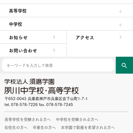
クラブ活動・生徒会活動
夙川ブログ
制服紹介
夙川カレンダー
高等学校
高校校長からの挨拶
高校の教育方針／特色
特進コース／進学コース
年間行事
先輩たちの声・生徒たちの声
中学校
中学校長からの挨拶
中学校の教育方針／特色
Aコース／Bコース
年間行事
先輩たちの声・生徒たちの声
お知らせ
アクセス
お問い合わせ
search
〒652-0043 兵庫県神戸市兵庫区会下山町1-7-1
tel. 078-578-7226 fax. 078-578-7245
高等学校を受験される方へ
中学校を受験される方へ
在校生の方へ
卒業生の方へ
本学園で勤務を希望される方へ