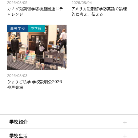
2026/08/05
2026/08/04
カナダ短期留学③模擬国連にチ
アメリカ短期留学②英語で論理
ャレンジ
的に考え、伝える
高等学校
中学校
2026/08/03
ひょうご私学 学校説明会2026
神戸会場
学校紹介
理事長/学園長メッセージ
安心して任せられる学校
沿革
施設・設備
大学合格実績
学校生活