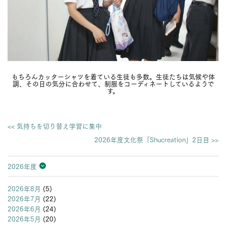
もちろんカッターシャツを着ている生徒も多数。生徒たちは気候や体
調、その日の気分に合わせて、制服をコーディネートしているようで
す。
<< 気持ちを切り替え学習に集中
2026年度文化祭「Shucreation」2日目 >>
2026年度
2026年度
2025年度
2024年度
2023年度
2022年度
2021年度
2020年度
2019年度
2018年度
2017年度
2016年度
2015年度
2014年度
2013年度
2026年8月
(5)
2026年7月
(22)
2026年6月
(24)
2026年5月
(20)