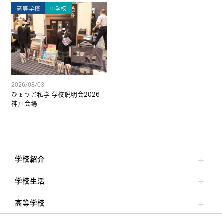
高等学校
中学校
2026/08/03
ひょうご私学 学校説明会2026
神戸会場
学校紹介
理事長/学園長メッセージ
安心して任せられる学校
沿革
施設・設備
大学合格実績
学校生活
クラブ活動・生徒会活動
夙川ブログ
制服紹介
夙川カレンダー
高等学校
高校校長からの挨拶
高校の教育方針／特色
特進コース／進学コース
年間行事
先輩たちの声・生徒たちの声