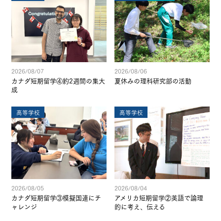
2026/08/07
2026/08/06
カナダ短期留学④約2週間の集大
夏休みの理科研究部の活動
成
高等学校
高等学校
2026/08/05
2026/08/04
カナダ短期留学③模擬国連にチ
アメリカ短期留学②英語で論理
ャレンジ
的に考え、伝える