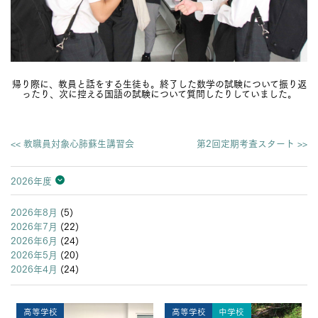
帰り際に、教員と話をする生徒も。終了した数学の試験について振り返
ったり、次に控える国語の試験について質問したりしていました。
<< 教職員対象心肺蘇生講習会
第2回定期考査スタート >>
2026年度
2026年度
2025年度
2024年度
2023年度
2022年度
2021年度
2020年度
2019年度
2018年度
2017年度
2016年度
2015年度
2014年度
2013年度
2026年8月
(5)
2026年7月
(22)
2026年6月
(24)
2026年5月
(20)
2026年4月
(24)
高等学校
高等学校
中学校