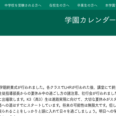
中学校を受験される方へ
在校生の方へ
卒業生の方へ
本学園
学園カレンダ
ージ
活動
学校
色
特色
ース
、1学期終業式が行われました。各クラスでLHRが行われた後、講堂にて
たちの声
たちの声
生徒指導部長からの夏休み中の過ごし方の諸注意、壮行会が行われまし
に出場致します。K3（高3）生は進路実現に向けて、大切な夏休みがス
路への道はすでにスタートしています。将来の可能性は無限大です。但
限られることをしっかりと頭に入れて日々を過ごしましょう。明日への