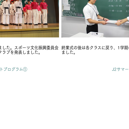
ました。スポーツ文化振興委員会
終業式の後は各クラスに戻り、1学期
クラブを発表しました。
ました。
ントプログラム①
J2サマー