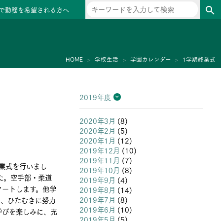
で勤務を希望される方へ
search
ー
HOME
学校生活
学園カレンダー
1学期終業式
2019年度
2026年度
2025年度
2024年度
2023年度
2022年度
2021年度
2020年度
2019年度
2018年度
2017年度
2016年度
2015年度
2014年度
2013年度
2020年3月
(8)
2020年2月
(5)
2020年1月
(12)
2019年12月
(10)
2019年11月
(7)
終業式を行いまし
2019年10月
(8)
た。空手部・柔道
2019年9月
(4)
タートします。他学
2019年8月
(14)
2019年7月
(8)
し、ひたむきに努力
2019年6月
(10)
学びを楽しみに、充
2019年5月
(5)