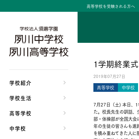
高等学校を受験される方へ
学校紹介トップ
学校生活トップ
高等学校トップ
中学校トップ
理事長/学園長メッセ
クラブ活動・生徒会
高校校長からの挨拶
中学校長からの挨拶
1学期終業式
安心して任せられる
夙川ブログ
高校の教育方針／特
中学校の教育方針／
2019年07月27日
沿革
制服紹介
特進コース／進学コ
Aコース／Bコース
学校紹介
高等学校
中学校
施設・設備
夙川カレンダー
年間行事
年間行事
学校生活
7月27日（土) 本日
大学合格実績
先輩たちの声・生徒
先輩たちの声・生徒
た。校長先生の訓話、
高等学校
部・体操部が全国大会
年の生徒の皆さんも進
中学校
を積み重ねてきた人に